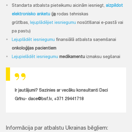
Standarta atbalsta pieteikumu aicinām iesniegt,
aizpildot
elektronisko anketu
(
ja
rodas tehniskas
grūtības,
lejuplādējiet iesniegumu
nosūtīšanai e-pastā vai
pa pastu)
Lejuplādēt iesniegumu
finansiālā atbalsta saņemšanai
onkoloģijas pacientiem
Lejupielādēt iesniegumu
medikamentu
izmaksu segšanai
Ir jautājumi? Sazinies ar vecāku konsultanti Daci
Grīnu- dace@bsf.lv, +371 29441718
Informācija par atbalstu Ukrainas bēgļiem: