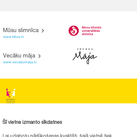
Mūsu slimnīca
www.bkus.lv
Vecāku māja
www.vecakumaja.lv
BĒRNU SLIMNĪCAS FONDS
Reģistrācijas nr.:
40008057120
Šī vietne izmanto sīkdatnes
Adrese:
Vienības gatve 45, Rīga, LV1004
Lai uzlabotu pārlūkošanas kvalitāti, šajā vietnē tiek