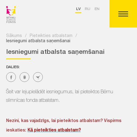
LV
RU
EN
Sākums
/
Pieteikties atbalstam
/
Iesniegumi atbalsta saņemšanai
Iesniegumi atbalsta saņemšanai
DALIES:
Šeit var lejupielādēt iesniegumus, lai pieteiktos Bērnu
slimnīcas fonda atbalstam.
Nezini, kas vajadzīgs, lai pieteiktos atbalstam? Vispirms
ieskaties:
Kā pieteikties atbalstam?