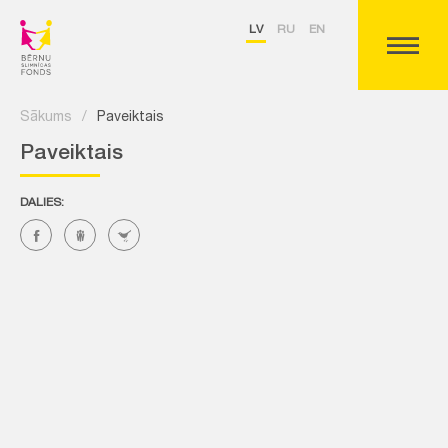
LV
RU
EN
Sākums
/
Paveiktais
Paveiktais
DALIES: