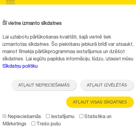
BĒRNU SLIMNĪCAS FONDS
Reģistrācijas nr.:
40008057120
Šī vietne izmanto sīkdatnes
Adrese:
Vienības gatve 45, Rīga, LV1004
Lai uzlabotu pārlūkošanas kvalitāti, šajā vietnē tiek
+371 67064475
izmantotas sīkdatnes. Šo piekrišanu jebkurā brīdī var atsaukt,
mainot tīmekļa pārlūkprogrammas iestatījumus un dzēšot
sīkdatnes. Lai iegūtu papildus informāciju, lūdzu, izlasiet mūsu
Visi kontakti
Sīkdatņu politiku
Vietnes funkcionalitāte uzlabota EEZ un Norvēģijas grantu programmas
"Aktīvo iedzīvotāju fonds" finansētā projekta "
Bērnu slimnīcas fonda
ATĻAUT NEPIECIEŠAMĀS
ATĻAUT IZVĒLĒTĀS
ilgtspējīgas attīstības veicināšana
" ietvaros.
ATĻAUT VISAS SĪKDATNES
Nepieciešamās
Iestatījumu
Statistika un
Mārketings
Trešo pušu
Seko mums: