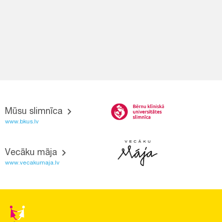
Mūsu slimnīca
www.bkus.lv
Vecāku māja
www.vecakumaja.lv