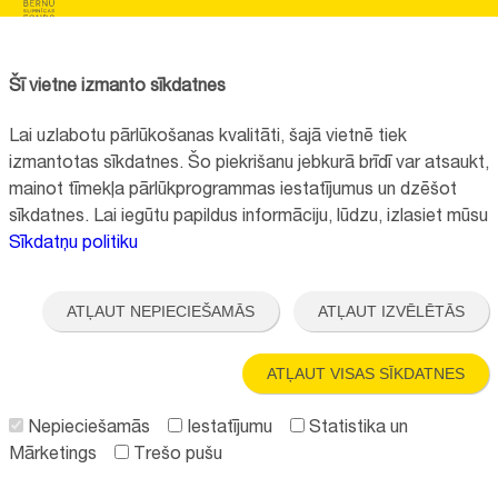
BĒRNU SLIMNĪCAS FONDS
Reģistrācijas nr.:
40008057120
Šī vietne izmanto sīkdatnes
Adrese:
Vienības gatve 45, Rīga, LV1004
Lai uzlabotu pārlūkošanas kvalitāti, šajā vietnē tiek
+371 67064475
izmantotas sīkdatnes. Šo piekrišanu jebkurā brīdī var atsaukt,
mainot tīmekļa pārlūkprogrammas iestatījumus un dzēšot
sīkdatnes. Lai iegūtu papildus informāciju, lūdzu, izlasiet mūsu
Visi kontakti
Sīkdatņu politiku
Vietnes funkcionalitāte uzlabota EEZ un Norvēģijas grantu programmas
"Aktīvo iedzīvotāju fonds" finansētā projekta "
Bērnu slimnīcas fonda
ATĻAUT NEPIECIEŠAMĀS
ATĻAUT IZVĒLĒTĀS
ilgtspējīgas attīstības veicināšana
" ietvaros.
ATĻAUT VISAS SĪKDATNES
Nepieciešamās
Iestatījumu
Statistika un
Mārketings
Trešo pušu
Seko mums: