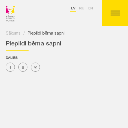
LV
RU
EN
Sākums
/
Piepildi bērna sapni
Piepildi bērna sapni
DALIES: