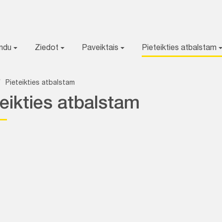
ondu
Ziedot
Paveiktais
Pieteikties atbalstam
/
Pieteikties atbalstam
teikties atbalstam