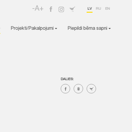
-A+
LV
RU
EN
Projekti/Pakalpojumi
Piepildi bērna sapni
DALIES: