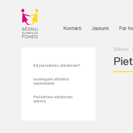
Kontakti
Jaunumi
Par f
Sākums
Pie
Kā pieteikties atbalstam?
Iesniegumi atbalsta
saņemšanai
Pieteikties atbalstam
anketa