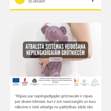
25.oktobrī
“Rūpes par nepilngadīgajām grūtniecēm ir rūpes
par diviem bērniem, kuri ir ļoti neaizsargāti un kuru
nākotne ir tieši atkarīga no palīdzības, kāds tiks