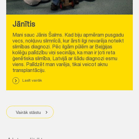
Jānītis
Mani sauc Jānis Šalms. Kad biju apmēram pusgadu
vecs, nokļuvu slimnīcā, kur ārsti ilgi nevarēja noteikt
slimības diagnozi. Pēc ilgām pūlēm ar Beļģijas
kolēģu palīdzību viņi secināja, ka man ir ļoti reta
ģenētiska slimība, Latvijā ar šādu diagnozi esmu
viens. Palīdzēt man varēja, tikai veicot aknu
transplantāciju.
Lasīt vairāk
Vairāk stāstu