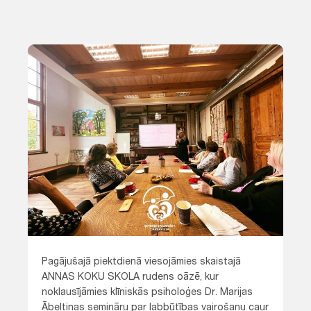
Pagājušajā piektdienā viesojāmies skaistajā
ANNAS KOKU SKOLA rudens oāzē, kur
noklausījāmies klīniskās psiholoģes Dr. Marijas
Ābeltiņas semināru par labbūtības vairošanu caur