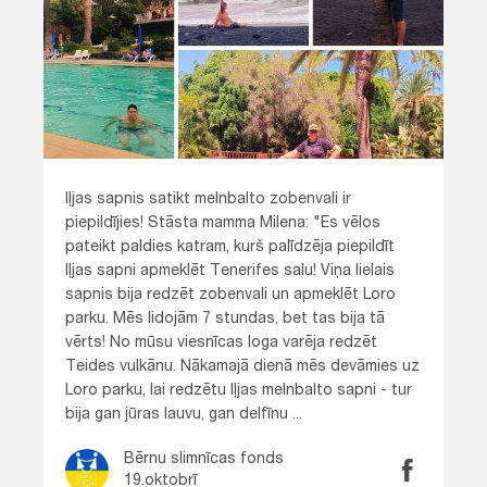
Iļjas sapnis satikt melnbalto zobenvali ir
piepildījies! Stāsta mamma Milena: "Es vēlos
pateikt paldies katram, kurš palīdzēja piepildīt
Iļjas sapni apmeklēt Tenerifes salu! Viņa lielais
sapnis bija redzēt zobenvali un apmeklēt Loro
parku. Mēs lidojām 7 stundas, bet tas bija tā
vērts! No mūsu viesnīcas loga varēja redzēt
Teides vulkānu. Nākamajā dienā mēs devāmies uz
Loro parku, lai redzētu Iļjas melnbalto sapni - tur
bija gan jūras lauvu, gan delfīnu ...
Bērnu slimnīcas fonds
19.oktobrī