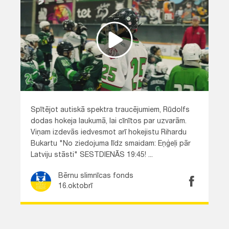
Spītējot autiskā spektra traucējumiem, Rūdolfs
dodas hokeja laukumā, lai cīnītos par uzvarām.
Viņam izdevās iedvesmot arī hokejistu Rihardu
Bukartu "No ziedojuma līdz smaidam: Eņģeļi pār
Latviju stāsti" SESTDIENĀS 19:45! ...
Bērnu slimnīcas fonds
16.oktobrī