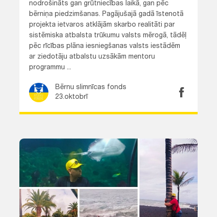
nodrošināts gan grūtniecības laikā, gan pēc
bērniņa piedzimšanas. Pagājušajā gadā īstenotā
projekta ietvaros atklājām skarbo realitāti par
sistēmiska atbalsta trūkumu valsts mērogā, tādēļ
pēc rīcības plāna iesniegšanas valsts iestādēm
ar ziedotāju atbalstu uzsākām mentoru
programmu ...
Bērnu slimnīcas fonds
23.oktobrī