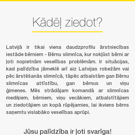
Kādēļ ziedot?
Latvijā ir tikai viena daudzprofilu ārstniecības
iestāde bērniem - Bērnu slimnīca, kur nokļūst bērni ar
ļoti nopietnām veselības problēmām. Ir situācijas,
kad palīdzība jāmeklē arī aiz Latvijas robežām vai
pēc ārstēšanās slimnīcā, tāpēc atbalstām gan Bērnu
slimnīcas attīstību, gan bērnus un viņu
ģimenes. Mēs strādājam komandā ar slimnīcas
mediķiem, bērniem, viņu vecākiem, atbalstītājiem
un ziedotājiem un kopā rūpējamies, lai ikviens bērns
saņemtu vislabāko veselības aprūpi.
Jūsu palīdzība ir ļoti svarīga!