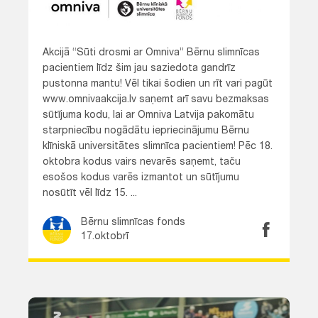
Akcijā “Sūti drosmi ar Omniva” Bērnu slimnīcas
pacientiem līdz šim jau saziedota gandrīz
pustonna mantu! Vēl tikai šodien un rīt vari pagūt
www.omnivaakcija.lv saņemt arī savu bezmaksas
sūtījuma kodu, lai ar Omniva Latvija pakomātu
starpniecību nogādātu iepriecinājumu Bērnu
klīniskā universitātes slimnīca pacientiem! Pēc 18.
oktobra kodus vairs nevarēs saņemt, taču
esošos kodus varēs izmantot un sūtījumu
nosūtīt vēl līdz 15. ...
Bērnu slimnīcas fonds
17.oktobrī