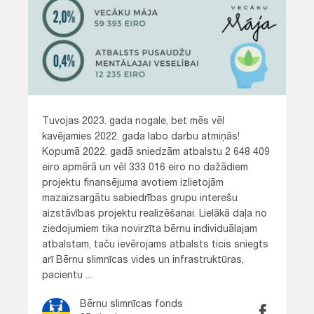
Tuvojas 2023. gada nogale, bet mēs vēl
kavējamies 2022. gada labo darbu atmiņās!
Kopumā 2022. gadā sniedzām atbalstu 2 648 409
eiro apmērā un vēl 333 016 eiro no dažādiem
projektu finansējuma avotiem izlietojām
mazaizsargātu sabiedrības grupu interešu
aizstāvības projektu realizēšanai. Lielākā daļa no
ziedojumiem tika novirzīta bērnu individuālajam
atbalstam, taču ievērojams atbalsts ticis sniegts
arī Bērnu slimnīcas vides un infrastruktūras,
pacientu ...
Bērnu slimnīcas fonds