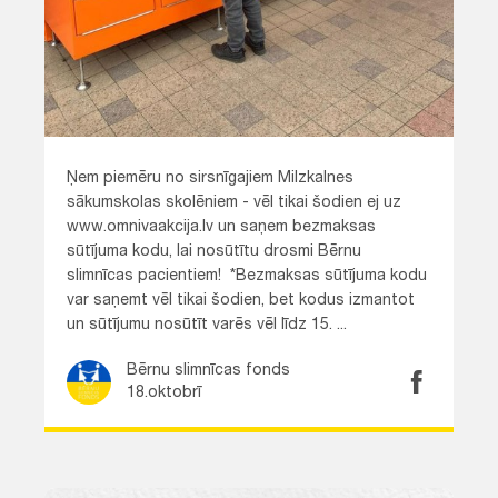
Ņem piemēru no sirsnīgajiem Milzkalnes
sākumskolas skolēniem - vēl tikai šodien ej uz
www.omnivaakcija.lv un saņem bezmaksas
sūtījuma kodu, lai nosūtītu drosmi Bērnu
slimnīcas pacientiem! ️ *Bezmaksas sūtījuma kodu
var saņemt vēl tikai šodien, bet kodus izmantot
un sūtījumu nosūtīt varēs vēl līdz 15. ...
Bērnu slimnīcas fonds
18.oktobrī