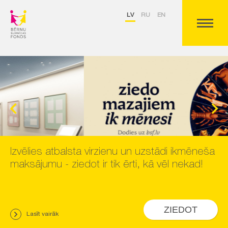
LV
RU
EN
Izvēlies atbalsta virzienu un uzstādi ikmēneša
maksājumu - ziedot ir tik ērti, kā vēl nekad!
ZIEDOT
Lasīt vairāk