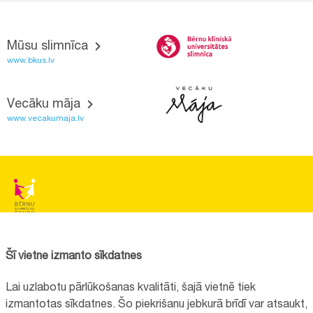
Mūsu slimnīca
www.bkus.lv
Vecāku māja
www.vecakumaja.lv
BĒRNU SLIMNĪCAS FONDS
Reģistrācijas nr.:
40008057120
Šī vietne izmanto sīkdatnes
Adrese:
Vienības gatve 45, Rīga, LV1004
Lai uzlabotu pārlūkošanas kvalitāti, šajā vietnē tiek
+371 67064475
izmantotas sīkdatnes. Šo piekrišanu jebkurā brīdī var atsaukt,