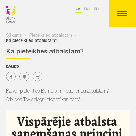
LV
RU
EN
Sākums
/
Pieteikties atbalstam
/
Kā pieteikties atbalstam?
Kā pieteikties atbalstam?
DALIES:
Kā var pieteikties Bērnu slimnīcas fonda atbalstam?
Atbildes Tev sniegs infografikas zemāk: