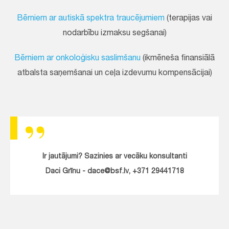
Bērniem ar autiskā spektra traucējumiem
(terapijas vai
nodarbību izmaksu segšanai)
Bērniem ar onkoloģisku saslimšanu
(ikmēneša finansiālā
atbalsta saņemšanai un ceļa izdevumu kompensācijai)
Ir jautājumi? Sazinies ar vecāku konsultanti
Daci Grīnu - dace@bsf.lv, +371 29441718