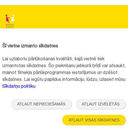
BĒRNU SLIMNĪCAS FONDS
Reģistrācijas nr.:
40008057120
Šī vietne izmanto sīkdatnes
Adrese:
Vienības gatve 45, Rīga, LV1004
Lai uzlabotu pārlūkošanas kvalitāti, šajā vietnē tiek
+371 67064475
izmantotas sīkdatnes. Šo piekrišanu jebkurā brīdī var atsaukt,
mainot tīmekļa pārlūkprogrammas iestatījumus un dzēšot
sīkdatnes. Lai iegūtu papildus informāciju, lūdzu, izlasiet mūsu
Visi kontakti
Sīkdatņu politiku
Vietnes funkcionalitāte uzlabota EEZ un Norvēģijas grantu programmas
"Aktīvo iedzīvotāju fonds" finansētā projekta "
Bērnu slimnīcas fonda
ATĻAUT NEPIECIEŠAMĀS
ATĻAUT IZVĒLĒTĀS
ilgtspējīgas attīstības veicināšana
" ietvaros.
ATĻAUT VISAS SĪKDATNES