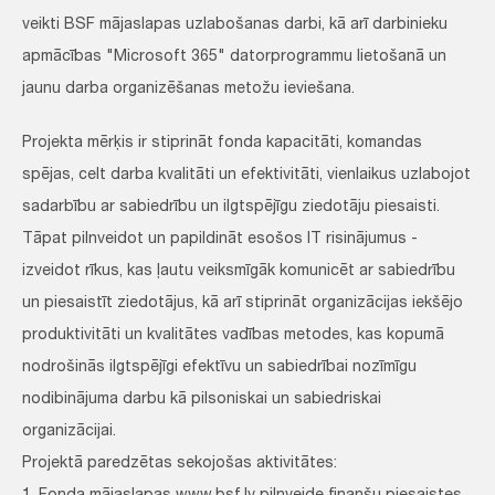
veikti BSF mājaslapas uzlabošanas darbi, kā arī darbinieku
apmācības "Microsoft 365" datorprogrammu lietošanā un
jaunu darba organizēšanas metožu ieviešana.
Projekta mērķis ir stiprināt fonda kapacitāti, komandas
spējas, celt darba kvalitāti un efektivitāti, vienlaikus uzlabojot
sadarbību ar sabiedrību un ilgtspējīgu ziedotāju piesaisti.
Tāpat pilnveidot un papildināt esošos IT risinājumus -
izveidot rīkus, kas ļautu veiksmīgāk komunicēt ar sabiedrību
un piesaistīt ziedotājus, kā arī stiprināt organizācijas iekšējo
produktivitāti un kvalitātes vadības metodes, kas kopumā
nodrošinās ilgtspējīgi efektīvu un sabiedrībai nozīmīgu
nodibinājuma darbu kā pilsoniskai un sabiedriskai
organizācijai.
Projektā paredzētas sekojošas aktivitātes: