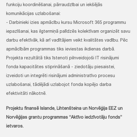
funkciju koordinēšanai, pārraudzībai un iekšējās
komunikācijas uzlabošanai:
- Darbinieki izies apmācību kursu Microsoft 365 programmu
iepazīšanai, kas ilgtermiņā palīdzēs kolektīvam organizēt savu
darbu efektīvāk, kā arī vadītājiem veikt kvalitātes vadību. Pēc
apmācībām programmas tiks ieviestas ikdienas darbā.
Projekta rezultātā tiks īstenoti pilnveidojoši IT risinājumi
fonda kapacitātes stiprināšanā - ziedotāju piesaistei,
izveidoti un integrēti risinājumi administratīvo procesu
uzlabošanai, tādējādi uzlabojot fonda kopējo darba
efektivitāti nākotnē.
Projektu finansē Islande, Lihtenšteina un Norvēģija EEZ un
Norvēģijas grantu programmas “Aktīvo iedzīvotāju fonds”
ietvaros.