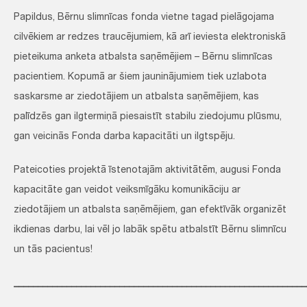
Papildus, Bērnu slimnīcas fonda vietne tagad pielāgojama
cilvēkiem ar redzes traucējumiem, kā arī ieviesta elektroniskā
pieteikuma anketa atbalsta saņēmējiem – Bērnu slimnīcas
pacientiem. Kopumā ar šiem jauninājumiem tiek uzlabota
saskarsme ar ziedotājiem un atbalsta saņēmējiem, kas
palīdzēs gan ilgtermiņā piesaistīt stabilu ziedojumu plūsmu,
gan veicinās Fonda darba kapacitāti un ilgtspēju.
Pateicoties projektā īstenotajām aktivitātēm, augusi Fonda
kapacitāte gan veidot veiksmīgāku komunikāciju ar
ziedotājiem un atbalsta saņēmējiem, gan efektīvāk organizēt
ikdienas darbu, lai vēl jo labāk spētu atbalstīt Bērnu slimnīcu
un tās pacientus!
_____________________________________________________________