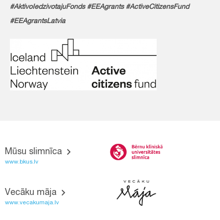
#AktivoIedzivotajuFonds #EEAgrants #ActiveCitizensFund
#EEAgrantsLatvia
Mūsu slimnīca
www.bkus.lv
Vecāku māja
www.vecakumaja.lv