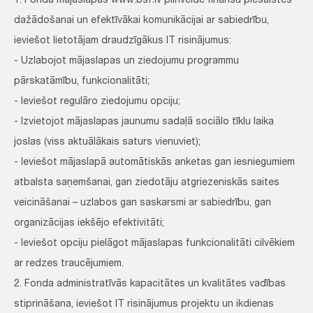
1. Fonda mājaslapas www.bsf.lv pilnveide finanšu piesaistes
dažādošanai un efektīvākai komunikācijai ar sabiedrību,
ieviešot lietotājam draudzīgākus IT risinājumus:
- Uzlabojot mājaslapas un ziedojumu programmu
pārskatāmību, funkcionalitāti;
- Ieviešot regulāro ziedojumu opciju;
- Izvietojot mājaslapas jaunumu sadaļā sociālo tīklu laika
joslas (viss aktuālākais saturs vienuviet);
- Ieviešot mājaslapā automātiskās anketas gan iesniegumiem
atbalsta saņemšanai, gan ziedotāju atgriezeniskās saites
veicināšanai – uzlabos gan saskarsmi ar sabiedrību, gan
organizācijas iekšējo efektivitāti;
- Ieviešot opciju pielāgot mājaslapas funkcionalitāti cilvēkiem
ar redzes traucējumiem.
2. Fonda administratīvās kapacitātes un kvalitātes vadības
stiprināšana, ieviešot IT risinājumus projektu un ikdienas