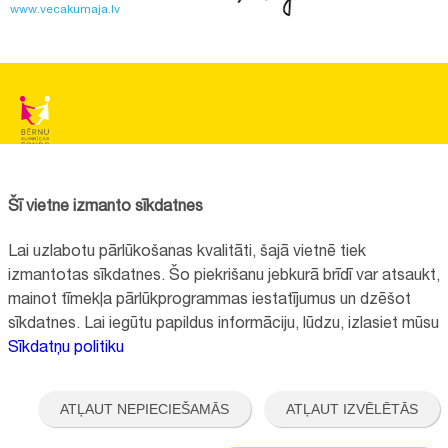
www.vecakumaja.lv
BĒRNU SLIMNĪCAS FONDS
Reģistrācijas nr.:
40008057120
Šī vietne izmanto sīkdatnes
Adrese:
Vienības gatve 45, Rīga, LV1004
Lai uzlabotu pārlūkošanas kvalitāti, šajā vietnē tiek
+371 67064475
izmantotas sīkdatnes. Šo piekrišanu jebkurā brīdī var atsaukt,
mainot tīmekļa pārlūkprogrammas iestatījumus un dzēšot
sīkdatnes. Lai iegūtu papildus informāciju, lūdzu, izlasiet mūsu
Visi kontakti
Sīkdatņu politiku
Vietnes funkcionalitāte uzlabota EEZ un Norvēģijas grantu programmas
"Aktīvo iedzīvotāju fonds" finansētā projekta "
Bērnu slimnīcas fonda
ATĻAUT NEPIECIEŠAMĀS
ATĻAUT IZVĒLĒTĀS
ilgtspējīgas attīstības veicināšana
" ietvaros.