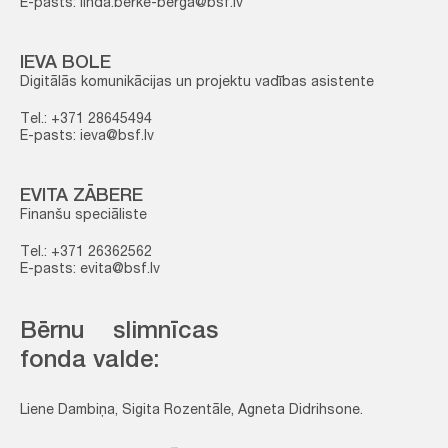
E-pasts: linda.berke-berga@bsf.lv
IEVA BOLE
Digitālās komunikācijas un projektu vadības asistente
Tel.: +371 28645494
E-pasts: ieva@bsf.lv
EVITA ZĀBERE
Finanšu speciāliste
Tel.: +371 26362562
E-pasts: evita@bsf.lv
Bērnu slimnīcas
fonda valde:
Liene Dambiņa, Sigita Rozentāle, Agneta Didrihsone.