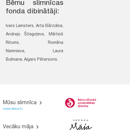
Bērnu slimnīcas
fonda dibinātāji:
Ivars Lamsters, Arta Bārzdiņa,
Andrejs Ščegoļevs, Mārtiņš
Ritums, Romēna
Namniece, Laura
Bulmane, Aigars Pētersons.
Mūsu slimnīca
www.bkus.lv
Vecāku māja