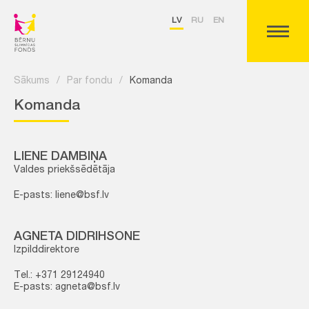
LV
RU
EN
Sākums
/
Par fondu
/
Komanda
Komanda
LIENE DAMBIŅA
Valdes priekšsēdētāja
E-pasts: liene@bsf.lv
AGNETA DIDRIHSONE
Izpilddirektore
Tel.: +371 29124940
E-pasts: agneta@bsf.lv