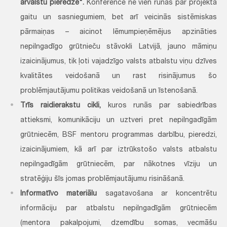
ārvalstu pieredze".
Konferencē ne vien runās par projekta
gaitu un sasniegumiem, bet arī veicinās sistēmiskas
pārmaiņas – aicinot lēmumpieņēmējus apzināties
nepilngadīgo grūtnieču stāvokli Latvijā, jauno māmiņu
izaicinājumus, tik ļoti vajadzīgo valsts atbalstu viņu dzīves
kvalitātes veidošanā un rast risinājumus šo
problēmjautājumu politikas veidošanā un īstenošanā.
Trīs raidierakstu cikli,
kuros runās par sabiedrības
attieksmi, komunikāciju un uztveri pret nepilngadīgām
grūtniecēm, BSF mentoru programmas darbību, pieredzi,
izaicinājumiem, kā arī par iztrūkstošo valsts atbalstu
nepilngadīgām grūtniecēm, par nākotnes vīziju un
stratēģiju šīs jomas problēmjautājumu risināšanā.
Informatīvo materiālu
sagatavošana ar koncentrētu
informāciju par atbalstu nepilngadīgām grūtniecēm
(mentora pakalpojumi, dzemdību somas, vecmāšu