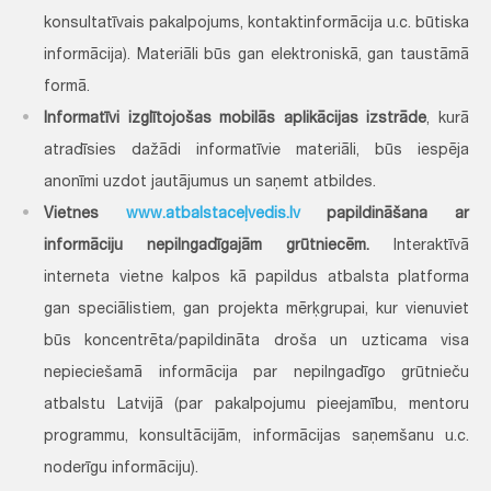
konsultatīvais pakalpojums, kontaktinformācija u.c. būtiska
informācija). Materiāli būs gan elektroniskā, gan taustāmā
formā.
Informatīvi izglītojošas mobilās aplikācijas izstrāde
, kurā
atradīsies dažādi informatīvie materiāli, būs iespēja
anonīmi uzdot jautājumus un saņemt atbildes.
Vietnes
www.atbalstaceļvedis.lv
papildināšana ar
informāciju nepilngadīgajām grūtniecēm.
Interaktīvā
interneta vietne kalpos kā papildus atbalsta platforma
gan speciālistiem, gan projekta mērķgrupai, kur vienuviet
būs koncentrēta/papildināta droša un uzticama visa
nepieciešamā informācija par nepilngadīgo grūtnieču
atbalstu Latvijā (par pakalpojumu pieejamību, mentoru
programmu, konsultācijām, informācijas saņemšanu u.c.
noderīgu informāciju).