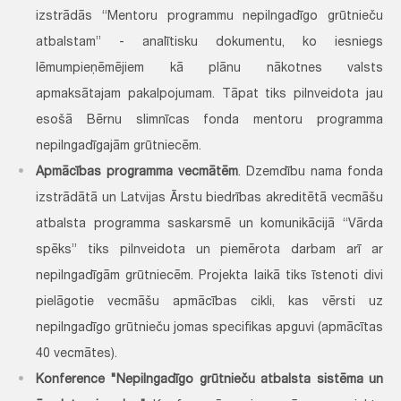
izstrādās “Mentoru programmu nepilngadīgo grūtnieču
atbalstam” - analītisku dokumentu, ko iesniegs
lēmumpieņēmējiem kā plānu nākotnes valsts
apmaksātajam pakalpojumam. Tāpat tiks pilnveidota jau
esošā Bērnu slimnīcas fonda mentoru programma
nepilngadīgajām grūtniecēm.
Apmācības programma vecmātēm
. Dzemdību nama fonda
izstrādātā un Latvijas Ārstu biedrības akreditētā vecmāšu
atbalsta programma saskarsmē un komunikācijā “Vārda
spēks” tiks pilnveidota un piemērota darbam arī ar
nepilngadīgām grūtniecēm. Projekta laikā tiks īstenoti divi
pielāgotie vecmāšu apmācības cikli, kas vērsti uz
nepilngadīgo grūtnieču jomas specifikas apguvi (apmācītas
40 vecmātes).
Konference "Nepilngadīgo grūtnieču atbalsta sistēma un