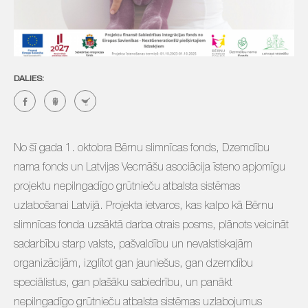
DALIES:
No šī gada 1. oktobra Bērnu slimnīcas fonds, Dzemdību
nama fonds un Latvijas Vecmāšu asociācija īsteno apjomīgu
projektu nepilngadīgo grūtnieču atbalsta sistēmas
uzlabošanai Latvijā. Projekta ietvaros, kas kalpo kā Bērnu
slimnīcas fonda uzsāktā darba otrais posms, plānots veicināt
sadarbību starp valsts, pašvaldību un nevalstiskajām
organizācijām, izglītot gan jauniešus, gan dzemdību
speciālistus, gan plašāku sabiedrību, un panākt
nepilngadīgo grūtnieču atbalsta sistēmas uzlabojumus