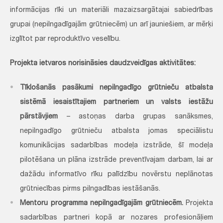
informācijas rīki un materiāli mazaizsargātajai sabiedrības
grupai (nepilngadīgajām grūtniecēm) un arī jauniešiem, ar mērķi
izglītot par reproduktīvo veselību.
Projekta ietvaros norisināsies daudzveidīgas aktivitātes:
Tīklošanās pasākumi nepilngadīgo grūtnieču atbalsta
sistēmā iesaistītajiem partneriem un valsts iestāžu
pārstāvjiem
– astoņas darba grupas sanāksmes,
nepilngadīgo grūtnieču atbalsta jomas speciālistu
komunikācijas sadarbības modeļa izstrāde, šī modeļa
pilotēšana un plāna izstrāde preventīvajam darbam, lai ar
dažādu informatīvo rīku palīdzību novērstu neplānotas
grūtniecības pirms pilngadības iestāšanās.
Mentoru programma nepilngadīgajām grūtniecēm.
Projekta
sadarbības partneri kopā ar nozares profesionāļiem