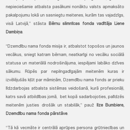
nepieciešamie atbalsta pasākumi nonāktu valsts apmaksāto
pakalpojumu lokā un sasniegtu meitenes, kurām tas vajadzīgs,
visā Latvijā,” stāsta
Bērnu slimnīcas fonda vadītāja Liene
Dambiņa
.
“Dzemdību nama fonda misija ir, atbalstot topošos un jaunos
vecākus, sniegt katram bērnam, neatkarīgi no vecāku sociālā
statusa un materiālā nodrošinājuma, iespējami labāko dzīves
sākumu. Rūpēs par nepilngadīgajām meitenēm kuras ir
izvēlējušās kļūt par māmiņām, Dzemdību nama fonds ar prieku
līdzdarbojas atbalsta sistēmas veidošanā, kurā profesionāļi,
katrs savā atbildības jomā, bet kopā sadarbojoties, palīdzēs
meitenēm justies drošāk un stabilāk,” pauž
Ilze Bumbiere,
Dzemdību nama fonda pārstāve
.
“Tā kā vecmāte ir centrālā aprūpes persona grūtniecības un