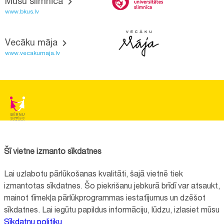
Mūsu slimnīca
www.bkus.lv
Vecāku māja
www.vecakumaja.lv
BĒRNU SLIMNĪCAS FONDS
Reģistrācijas nr.:
40008057120
Šī vietne izmanto sīkdatnes
Adrese:
Vienības gatve 45, Rīga, LV1004
Lai uzlabotu pārlūkošanas kvalitāti, šajā vietnē tiek
+371 67064475
izmantotas sīkdatnes. Šo piekrišanu jebkurā brīdī var atsaukt,
mainot tīmekļa pārlūkprogrammas iestatījumus un dzēšot
sīkdatnes. Lai iegūtu papildus informāciju, lūdzu, izlasiet mūsu
Visi kontakti
Sīkdatņu politiku