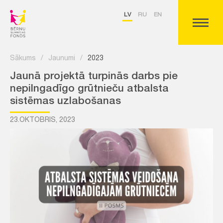
LV
RU
EN
Sākums
/
Jaunumi
/
2023
Jaunā projektā turpinās darbs pie
nepilngadīgo grūtnieču atbalsta
sistēmas uzlabošanas
23.OKTOBRIS, 2023