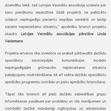
dzemdību laikā, tad Latvijas Vecmāšu asociācija uzskata par
savu pienākumu iesaistīties šādā projektā, lai palīdzētu
uzlabot nepilngadīgo pacientu iespējas vienkārši un laicīgi
saņemt nepieciešamo atbalstu,” apņēmību īstenot projektu
skaidro
Latvijas Vecmāšu asociācijas pārstāve Linda
Veidemane
.
Projekta ietvaros tiks izveidots un praksē pārbaudīts dažādu
speciālistu savstarpējās komunikācijas modelis
nepilngadīgajām grūtniecēm nepieciešamo atbalsta
pakalpojumu nodrošināšanai, kā arī veikta dažādu speciālistu
apmācību programmu izstrāde un pašu apmācību īstenošana.
Tāpat tiks īstenoti arī plaši dažādu sabiedrības grupu
informēšanas pasākumi par problēmu un tās risinājumiem un
izstrādāti dažādi mūsdienīgi izglītojošas un atbalstošas