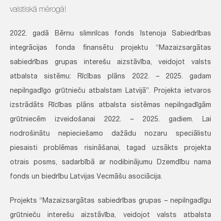
valstiskā mērogā!
2022. gadā Bērnu slimnīcas fonds īstenoja Sabiedrības
integrācijas fonda finansētu projektu “Mazaizsargātas
sabiedrības grupas interešu aizstāvība, veidojot valsts
atbalsta sistēmu: Rīcības plāns 2022. – 2025. gadam
nepilngadīgo grūtnieču atbalstam Latvijā”. Projekta ietvaros
izstrādāts Rīcības plāns atbalsta sistēmas nepilngadīgām
grūtniecēm izveidošanai 2022. – 2025. gadiem. Lai
nodrošinātu nepieciešamo dažādu nozaru speciālistu
piesaisti problēmas risināšanai, tagad uzsākts projekta
otrais posms, sadarbībā ar nodibinājumu Dzemdību nama
fonds un biedrību Latvijas Vecmāšu asociācija.
Projekts “Mazaizsargātas sabiedrības grupas – nepilngadīgu
grūtnieču interešu aizstāvība, veidojot valsts atbalsta