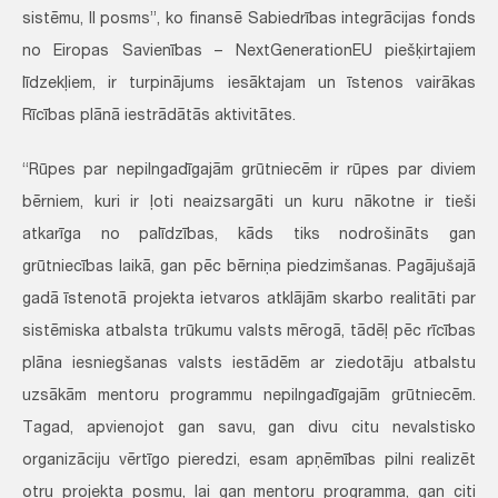
sistēmu, II posms”, ko finansē Sabiedrības integrācijas fonds
no Eiropas Savienības – NextGenerationEU piešķirtajiem
līdzekļiem, ir turpinājums iesāktajam un īstenos vairākas
Rīcības plānā iestrādātās aktivitātes.
“Rūpes par nepilngadīgajām grūtniecēm ir rūpes par diviem
bērniem, kuri ir ļoti neaizsargāti un kuru nākotne ir tieši
atkarīga no palīdzības, kāds tiks nodrošināts gan
grūtniecības laikā, gan pēc bērniņa piedzimšanas. Pagājušajā
gadā īstenotā projekta ietvaros atklājām skarbo realitāti par
sistēmiska atbalsta trūkumu valsts mērogā, tādēļ pēc rīcības
plāna iesniegšanas valsts iestādēm ar ziedotāju atbalstu
uzsākām mentoru programmu nepilngadīgajām grūtniecēm.
Tagad, apvienojot gan savu, gan divu citu nevalstisko
organizāciju vērtīgo pieredzi, esam apņēmības pilni realizēt
otru projekta posmu, lai gan mentoru programma, gan citi