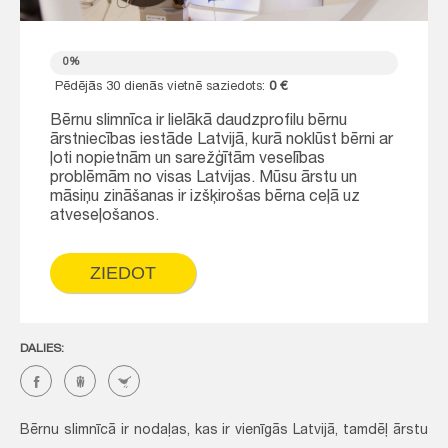
0%
Pēdējās 30 dienās vietnē saziedots:
0 €
Bērnu slimnīca ir lielākā daudzprofilu bērnu
ārstniecības iestāde Latvijā, kurā noklūst bērni ar
ļoti nopietnām un sarežģītām veselības
problēmām no visas Latvijas. Mūsu ārstu un
māsiņu zināšanas ir izšķirošas bērna ceļā uz
atveseļošanos.
ZIEDOT
DALIES:
Bērnu slimnīcā ir nodaļas, kas ir vienīgās Latvijā, tamdēļ ārstu