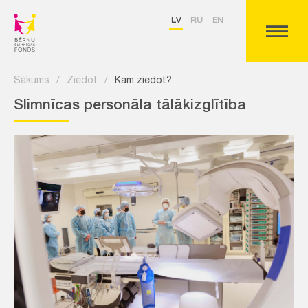
LV
RU
EN
Sākums
/
Ziedot
/
Kam ziedot?
Slimnīcas personāla tālākizglītība