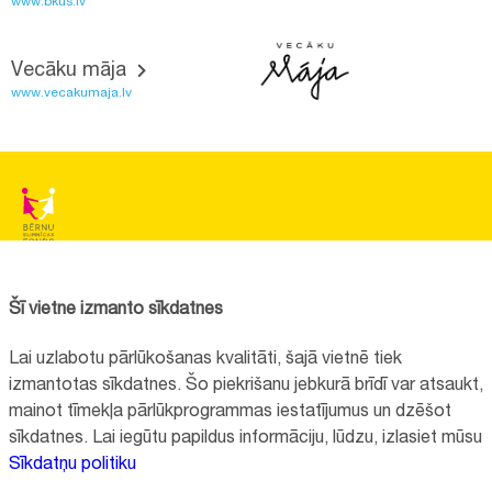
www.bkus.lv
Vecāku māja
www.vecakumaja.lv
BĒRNU SLIMNĪCAS FONDS
Reģistrācijas nr.:
40008057120
Šī vietne izmanto sīkdatnes
Adrese:
Vienības gatve 45, Rīga, LV1004
Lai uzlabotu pārlūkošanas kvalitāti, šajā vietnē tiek
+371 67064475
izmantotas sīkdatnes. Šo piekrišanu jebkurā brīdī var atsaukt,
mainot tīmekļa pārlūkprogrammas iestatījumus un dzēšot
sīkdatnes. Lai iegūtu papildus informāciju, lūdzu, izlasiet mūsu
Visi kontakti
Sīkdatņu politiku