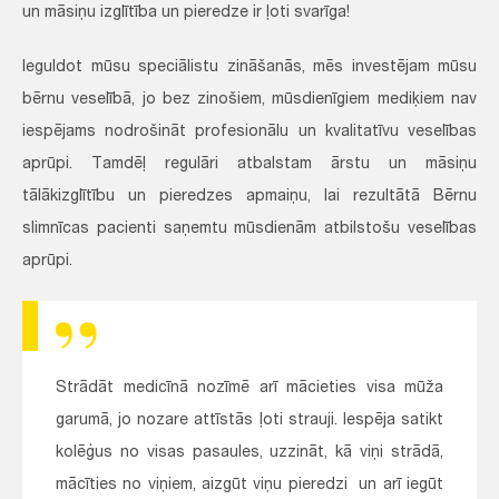
un māsiņu izglītība un pieredze ir ļoti svarīga!
Ieguldot mūsu speciālistu zināšanās, mēs investējam mūsu
bērnu veselībā, jo bez zinošiem, mūsdienīgiem mediķiem nav
iespējams nodrošināt profesionālu un kvalitatīvu veselības
aprūpi. Tamdēļ regulāri atbalstam ārstu un māsiņu
tālākizglītību un pieredzes apmaiņu, lai rezultātā Bērnu
slimnīcas pacienti saņemtu mūsdienām atbilstošu veselības
aprūpi.
Strādāt medicīnā nozīmē arī mācieties visa mūža
garumā, jo nozare attīstās ļoti strauji. Iespēja satikt
kolēģus no visas pasaules, uzzināt, kā viņi strādā,
mācīties no viņiem, aizgūt viņu pieredzi un arī iegūt