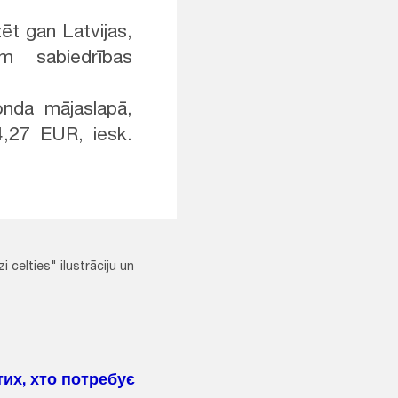
zēt gan Latvijas,
m sabiedrības
onda mājaslapā,
4,27 EUR, iesk.
celties" ilustrāciju un
 тих, хто потребує