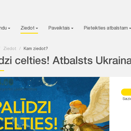
ondu
Ziedot
Paveiktais
Pieteikties atbalstam
/
Ziedot
/
Kam ziedot?
īdzi celties! Atbalsts Ukra
Sazi