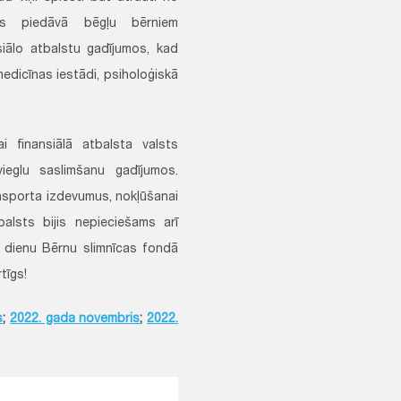
ds piedāvā bēgļu bērniem
siālo atbalstu gadījumos, kad
edicīnas iestādi, psiholoģiskā
i finansiālā atbalsta valsts
eglu saslimšanu gadījumos.
nsporta izdevumus, nokļūšanai
balsts bijis nepieciešams arī
u dienu Bērnu slimnīcas fondā
tīgs!
s
;
2022. gada novembris
;
2022.