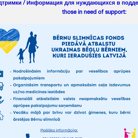
дтримки / Информация для нуждающихся в поддерж
those in need of support: