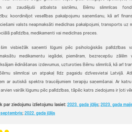
m un zaudējuši atbalsta sistēmu, Bērnu slimnīcas fon
zību: koordinējot veselības pakalpojumu saņemšanu, kā arī finan
ciešami valsts neapmaksāti medicīnas pakalpojumi, transports uz m
ociālā palīdzība, medikamenti vai medicīnas preces.
 šim visbiežāk saņemti lūgumi pēc psiholoģiskās palīdzības va
maksātu medikamentu iegādei, piemēram, bezrecepšu zālēm vi
sājam ēdināšanas izdevumus, uzturoties Bērnu slimnīcā, kā arī tra
Bērnu slimnīcai un atpakaļ līdz pagaidu dzīvesvietai Latvijā. At
em ar autiskā spektra traucējumiem terapiju saņemšanai. Ar katr
 arvien vairāk lūgumu pēc palīdzības, tāpēc katrs ziedojums ir ļoti vēr
k par ziedojumu izlietojumu lasiet:
2023. gada jūlijs
;
2023. gada maij
 septembris
;
2022. gada jūlijs