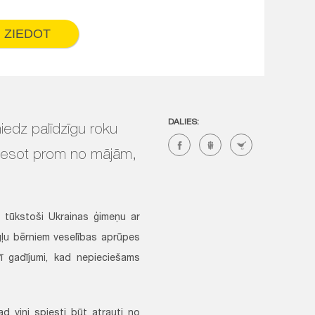
ZIEDOT
DALIES:
iedz palīdzīgu roku
tā esot prom no mājām,
i tūkstoši Ukrainas ģimeņu ar
ļu bērniem veselības aprūpes
ī gadījumi, kad nepieciešams
d viņi spiesti būt atrauti no