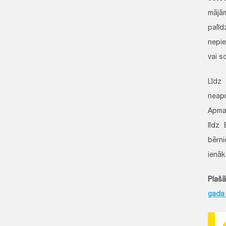
mājā
palīd
nepie
vai s
Līdz
neap
Apmak
līdz 
bērni
ienāk
Plašā
gada