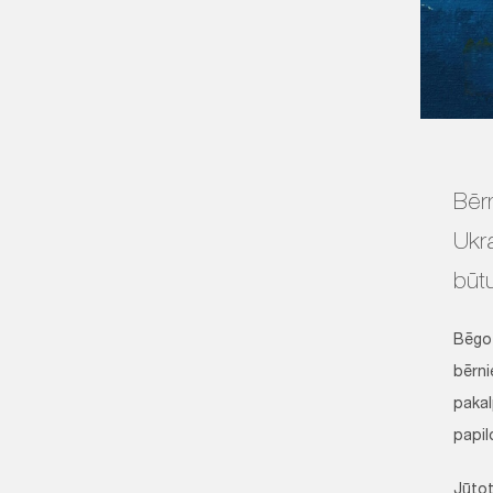
Bēr
Ukr
būt
Bēgot
bērni
pakal
papil
Jūtot