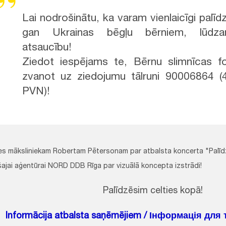
Lai nodrošinātu, ka varam vienlaicīgi palīd
gan Ukrainas bēgļu bērniem, lūdza
atsaucību!
Ziedot iespējams te, Bērnu slimnīcas f
zvanot uz ziedojumu tālruni 90006864 (
PVN)!
es māksliniekam Robertam Pētersonam par atbalsta koncerta "Palīdzi 
ajai aģentūrai NORD DDB Rīga par vizuālā koncepta izstrādi!
Palīdzēsim celties kopā!
Informācija atbalsta saņēmējiem / Інформація для