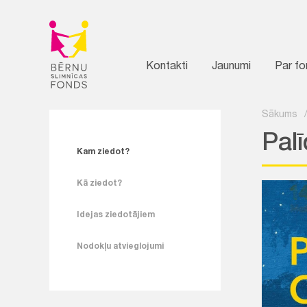
Kontakti
Jaunumi
Par f
Sākums
Pal
Kam ziedot?
Kā ziedot?
Idejas ziedotājiem
Nodokļu atvieglojumi