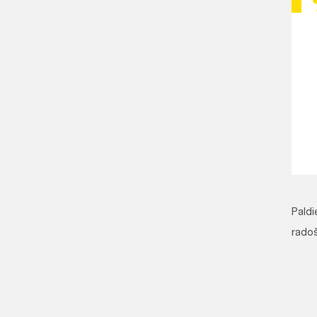
Paldi
radoš