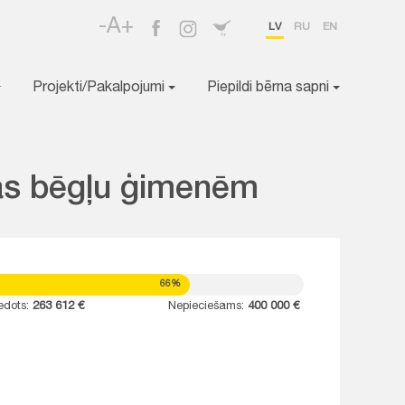
-A+
LV
RU
EN
Projekti/Pakalpojumi
Piepildi bērna sapni
inas bēgļu ģimenēm
66%
edots:
263 612 €
Nepieciešams:
400 000 €