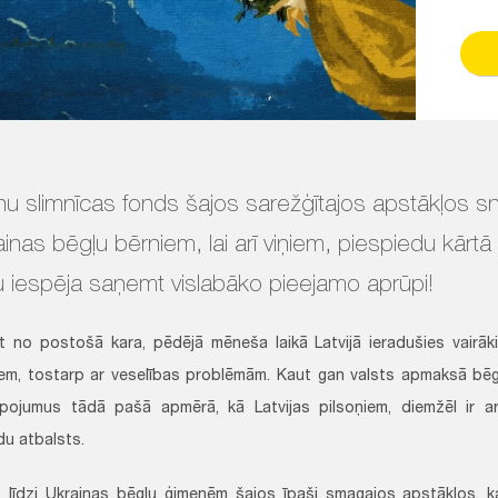
nu slimnīcas fonds šajos sarežģītajos apstākļos sn
ainas bēgļu bērniem, lai arī viņiem, piespiedu kār
u iespēja saņemt vislabāko pieejamo aprūpi!
 no postošā kara, pēdējā mēneša laikā Latvijā ieradušies vairāk
em, tostarp ar veselības problēmām. Kaut gan valsts apmaksā bēg
pojumus tādā pašā apmērā, kā Latvijas pilsoņiem, diemžēl ir ar
du atbalsts.
 līdzi Ukrainas bēgļu ģimenēm šajos īpaši smagajos apstākļos, ka