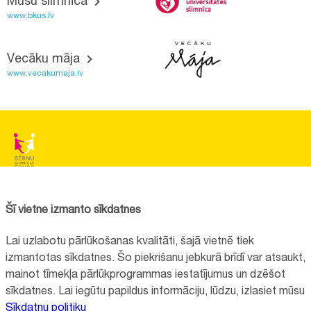
Mūsu slimnīca
www.bkus.lv
Vecāku māja
www.vecakumaja.lv
BĒRNU SLIMNĪCAS FONDS
Reģistrācijas nr.:
40008057120
Šī vietne izmanto sīkdatnes
Adrese:
Vienības gatve 45, Rīga, LV1004
Lai uzlabotu pārlūkošanas kvalitāti, šajā vietnē tiek
+371 67064475
izmantotas sīkdatnes. Šo piekrišanu jebkurā brīdī var atsaukt,
mainot tīmekļa pārlūkprogrammas iestatījumus un dzēšot
sīkdatnes. Lai iegūtu papildus informāciju, lūdzu, izlasiet mūsu
Visi kontakti
Sīkdatņu politiku