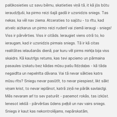
palūkosieties uz savu bērnu, skatieties viņā tā, it kā jūs būtu
ieraudzījuši, ka pirmo reizi šajā gadā ir uzsnidzis sniegs. Tas
nekas, ka vēl nav ziema. Atceraties to sajūtu - to rītu, kad
atvelc aizkarus un pirmo reizi rudenī vai ziemā ieraugi - sniegs!
Viss ir pārvērties. Viss ir citāds. Ieraugiet viens otrā to, ko
ieraugam, kad ir uzsnidzis pirmais sniegs. Tā ir kā citas
realitātes ielaušanās dienā, par kuru vēl pirms mirkļa bija viss
skaidrs. Kā kautrīgs retums, kas tevi apciemo un pārmaina
pasaules izskatu bez kādas mūsu pašu līdzdaļas - kā tāda
negaidīta un nepelnīta dāvana. Vai tā nevar sākties katrs
mūsu rīts? Sniegu nevar pasūtīt, to nevar piespiest, likt sākt
viņam krist, to nevar ieplānot, katrā ziņā ne pārāk savlaicīgi.
Mēs nevaram arī to sev paturēt - paņemot rokās, tas izkūst.
Ienesot iekšā - pārvēršas ūdens peļķē un nav vairs sniegs.
Sniegs ir kaut kas nekontrolējams, nepārskatām,