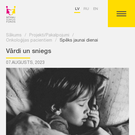
LV
RU
EN
Sākums
/
Projekti/Pakalpojumi
/
Onkoloģijas pacientiem
/
Spēks jaunai dienai
Vārdi un sniegs
07.AUGUSTS, 2023