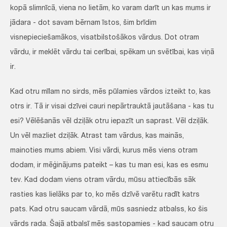
kopā slimnīcā, viena no lietām, ko varam darīt un kas mums ir
jādara - dot savam bērnam īstos, šim brīdim
visnepieciešamākos, visatbilstošākos vārdus. Dot otram
vārdu, ir meklēt vārdu tai cerībai, spēkam un svētībai, kas viņā
ir.
Kad otru mīlam no sirds, mēs pūlamies vārdos izteikt to, kas
otrs ir. Tā ir visai dzīvei cauri nepārtrauktā jautāšana - kas tu
esi? Vēlēšanās vēl dziļāk otru iepazīt un saprast. Vēl dziļāk.
Un vēl mazliet dziļāk. Atrast tam vārdus, kas mainās,
mainoties mums abiem. Visi vārdi, kurus mēs viens otram
dodam, ir mēģinājums pateikt – kas tu man esi, kas es esmu
tev. Kad dodam viens otram vārdu, mūsu attiecībās sāk
rasties kas lielāks par to, ko mēs dzīvē varētu radīt katrs
pats. Kad otru saucam vārdā, mūs sasniedz atbalss, ko šis
vārds rada. Šajā atbalsī mēs sastopamies - kad saucam otru