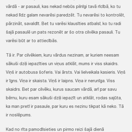
vārdā - ar pasauli, kas nekad nebūs pilnīgi tavā rīcībā, ko tu
nekad līdz galam nevarēsi paredzēt. Tu nevarēsi to kontrolēt,
pārzināt, savaldīt. Bet tu varēsi klausīties atbalsī, ko tu radi
šajā pasaulē un pats rezonēt ar šo otra cilvēka pasauli. Tu
varēsi būt ar to attiecībās.
Tā ir. Par cilvēkiem, kuru vārdus nezinam, ar kuriem neesam
sākuši dziļi iepazīties un viņus atklāt, mums ir viss skaidrs.
Viņš ir autobusa šoferis. Vai ārsts. Vai lielveikala kasieris. Viņš
ir īgns. Viņa ir skaista. Viņš ir laipns. Viņa ir nerunīga. Viss
skaidrs. Bet par cilvēku, kurus saucam vārdā, arī par savu
bērnu, kuru esam sākuši dziļi iepazīt un atklāt, rodas sajūta,
ka man pretī ir pasaule, par kuru es nezinu tikpat kā neko. Tā
ir noslēpums.
Kad no rīta pamodīsieties un pirmo reizi šajā dienā