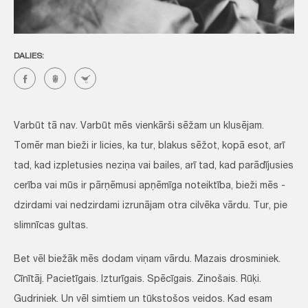
DALIES:
Varbūt tā nav. Varbūt mēs vienkārši sēžam un klusējam.
Tomēr man bieži ir licies, ka tur, blakus sēžot, kopā esot, arī
tad, kad izpletusies neziņa vai bailes, arī tad, kad parādījusies
cerība vai mūs ir pārņēmusi apņēmīga noteiktība, bieži mēs -
dzirdami vai nedzirdami izrunājam otra cilvēka vārdu. Tur, pie
slimnīcas gultas.
Bet vēl biežāk mēs dodam viņam vārdu. Mazais drosminiek.
Cīnītāj. Pacietīgais. Izturīgais. Spēcīgais. Zinošais. Rūķi.
Gudriniek. Un vēl simtiem un tūkstošos veidos. Kad esam