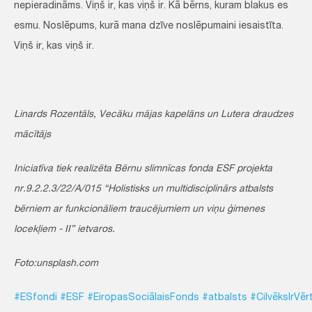
nepieradināms. Viņš ir, kas viņš ir. Kā bērns, kuram blakus es
esmu. Noslēpums, kurā mana dzīve noslēpumaini iesaistīta.
Viņš ir, kas viņš ir.
Linards Rozentāls, Vecāku mājas kapelāns un Lutera draudzes
mācītājs
Iniciatīva tiek realizēta Bērnu slimnīcas fonda ESF projekta
nr.9.2.2.3/22/A/015 “Holistisks un multidisciplinārs atbalsts
bērniem ar funkcionāliem traucējumiem un viņu ģimenes
locekļiem - II” ietvaros.
Foto:unsplash.com
#ESfondi
#ESF
#EiropasSociālaisFonds
#atbalsts
#CilvēksIrVēr