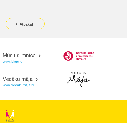
Atpakaļ
Mūsu slimnīca
www.bkus.lv
Vecāku māja
www.vecakumaja.lv