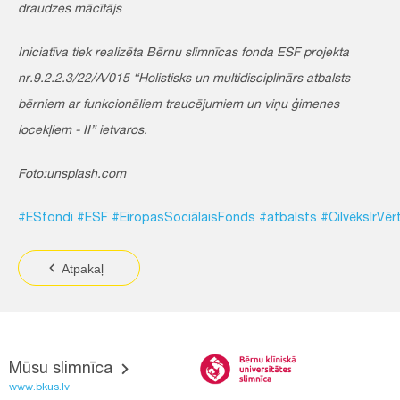
draudzes mācītājs
Iniciatīva tiek realizēta Bērnu slimnīcas fonda ESF projekta
nr.9.2.2.3/22/A/015 “Holistisks un multidisciplinārs atbalsts
bērniem ar funkcionāliem traucējumiem un viņu ģimenes
locekļiem - II” ietvaros.
Foto:unsplash.com
#ESfondi
#ESF
#EiropasSociālaisFonds
#atbalsts
#CilvēksIrVēr
Atpakaļ
Mūsu slimnīca
www.bkus.lv