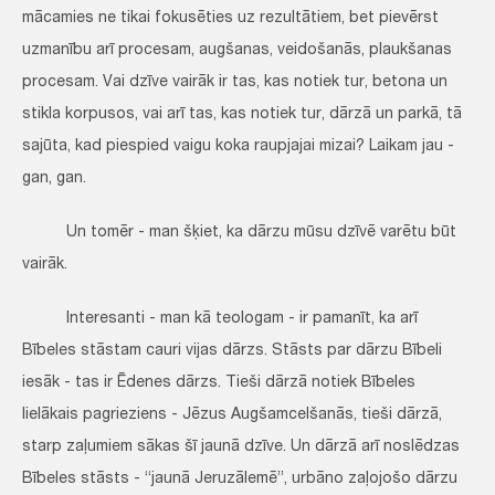
mācamies ne tikai fokusēties uz rezultātiem, bet pievērst
uzmanību arī procesam, augšanas, veidošanās, plaukšanas
procesam. Vai dzīve vairāk ir tas, kas notiek tur, betona un
stikla korpusos, vai arī tas, kas notiek tur, dārzā un parkā, tā
sajūta, kad piespied vaigu koka raupjajai mizai? Laikam jau -
gan, gan.
Un tomēr - man šķiet, ka dārzu mūsu dzīvē varētu būt
vairāk.
Interesanti - man kā teologam - ir pamanīt, ka arī
Bībeles stāstam cauri vijas dārzs. Stāsts par dārzu Bībeli
iesāk - tas ir Ēdenes dārzs. Tieši dārzā notiek Bībeles
lielākais pagrieziens - Jēzus Augšamcelšanās, tieši dārzā,
starp zaļumiem sākas šī jaunā dzīve. Un dārzā arī noslēdzas
Bībeles stāsts - “jaunā Jeruzālemē”, urbāno zaļojošo dārzu