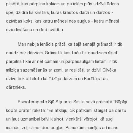
pilsētā, kas pārpilna kokiem un pa ielām plūst dzīvā ūdens
upe, dzidra kā kristāls, kuras krastos dārzi un dārzos -
dzīvības koks, kas katru mēnesi nes augļus - katru mēnesi
dziedināšanu un dod svētību.
Man nebija ienācis prātā, ka šajā senajā grāmatā ir tik
daudz par dārziem! Grāmatā, kas taču tik daudziem šķiet
pārpilna tikai ar neticamām un pārpasaulīgām lietām, ir tik
milzīga sazemēšanās ar zemi, ar realitāti, ar dzīvi! Cilvēka
dzīve tiek attēlota kā līdzīga dārzam un Radītājs tās
dārznieks.
Psihoterapeite Sjū Stjuarte-Smita savā grāmatā “Rūpīgi
kopts prāts” raksta: “Es atklāju, cik patīkami staigāt pa dārzu
un ļaut uzmanībai brīvi klaiņot, vienkārši vērojot, kā augi
mainās, zeļ, slimo, dod augļus. Pamazām mainījās arī mans