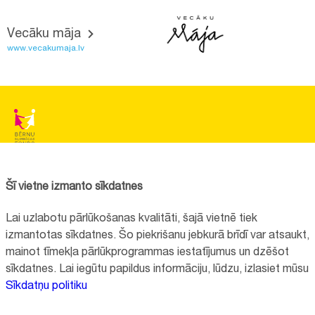
Vecāku māja
www.vecakumaja.lv
BĒRNU SLIMNĪCAS FONDS
Reģistrācijas nr.:
40008057120
Šī vietne izmanto sīkdatnes
Adrese:
Vienības gatve 45, Rīga, LV1004
Lai uzlabotu pārlūkošanas kvalitāti, šajā vietnē tiek
+371 67064475
izmantotas sīkdatnes. Šo piekrišanu jebkurā brīdī var atsaukt,
mainot tīmekļa pārlūkprogrammas iestatījumus un dzēšot
sīkdatnes. Lai iegūtu papildus informāciju, lūdzu, izlasiet mūsu
Visi kontakti
Sīkdatņu politiku
Vietnes funkcionalitāte uzlabota EEZ un Norvēģijas grantu programmas