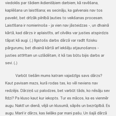
viedoklis par tādiem ikdienišķiem darbiem, kā ravēšana,
kaplēšana un laistīšana; es secināju, ka galvenais nav tos
paveikt, bet drīzāk pilnībā ļauties to veikšanas procesam.
Laistīšana ir nomierinoša - ja vien nav jāsteidzas -, un dīvainā
kārtā, kad dārzs ir aplaistīts, arī cilvēks var justies atspirdzis
tāpat kā augi. (..) Ilgstošs darbs dārzā var radīt fizisku
pārgurumu, bet dīvainā kārtā arī iekšēju atjaunošanos -
justies attīrītam un uzlādētam, it kā tas būtu bijis darbs ar
sevi. (..)
Varbūt tiešām mums katram vajadzīgs savs dārzs?
Kaut pavisam mazs, kurā rodas tas, ko vēl neviens nav
redzējis. Dārziņš uz palodzes, bet varbūt tāds, ko nēsāju sev
līdzi? Pa kluso kaut kur iekopts. Tur es mācos, ka es vienmēr
augu. Naktī un dienā, vējā un klusumā, sāpēs un bezrūpībā. Es
augu. Manī ir dārzs, kas lielāks par mani pašu. Un šajā dārzā