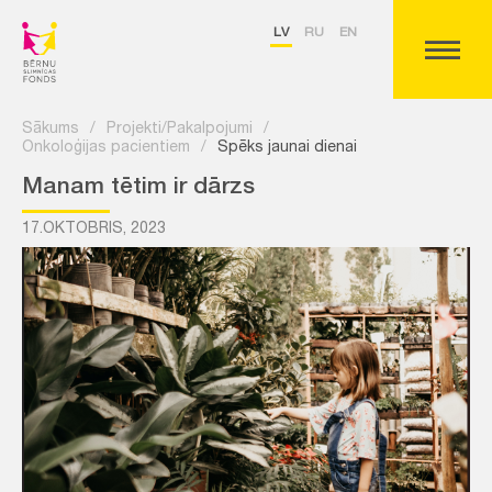
LV
RU
EN
Sākums
/
Projekti/Pakalpojumi
/
Onkoloģijas pacientiem
/
Spēks jaunai dienai
Manam tētim ir dārzs
17.OKTOBRIS, 2023