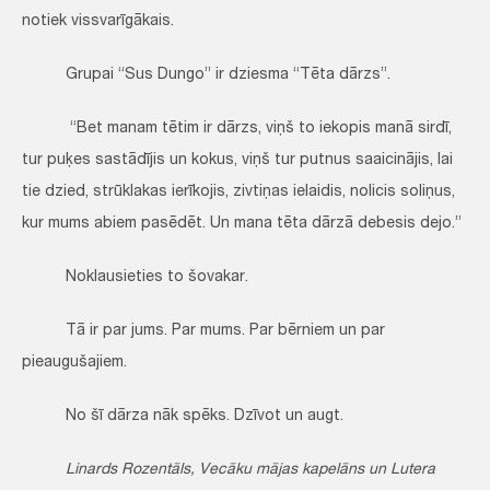
notiek vissvarīgākais.
Grupai “Sus Dungo” ir dziesma “Tēta dārzs”.
“Bet manam tētim ir dārzs, viņš to iekopis manā sirdī,
tur puķes sastādījis un kokus, viņš tur putnus saaicinājis, lai
tie dzied, strūklakas ierīkojis, zivtiņas ielaidis, nolicis soliņus,
kur mums abiem pasēdēt. Un mana tēta dārzā debesis dejo.”
Noklausieties to šovakar.
Tā ir par jums. Par mums. Par bērniem un par
pieaugušajiem.
No šī dārza nāk spēks. Dzīvot un augt.
Linards Rozentāls, Vecāku mājas kapelāns un Lutera