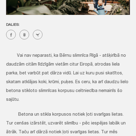
DALIES:
Vai nav neparasti, ka Bērnu slimnīca Rīgā - atšķirībā no
daudzām citām līdzīgām vietām citur Eiropā, atrodas liela
parka, bet varbūt pat dārza vidū. Lai uz kuru pusi skatītos,
skatam atklājas koki, krūmi, puķes. Es ceru, ka arī daudzu lielo
betona stikloto slimnīcas korpusu celtniecība nemainīs šo
sajūtu.
Betona un stikla korpusos notiek ļoti svarīgas lietas.
Tur cenšas izārstēt, uzvarēt slimību - pēc iespējas labāk un
ātrāk. Taču arī dārzā notiek ļoti svarīgas lietas. Tur mēs