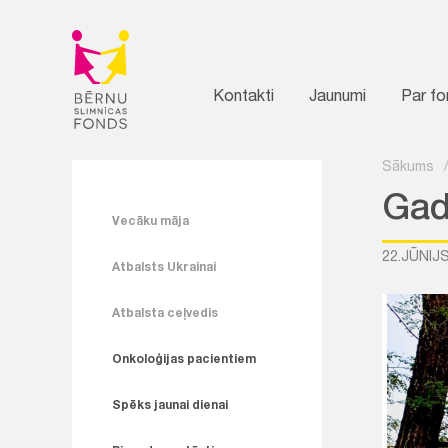
Kontakti
Jaunumi
Par f
Sākums
Gada
Vecāku māja
22.JŪNIJS
Atbalsts Ukrainai
Atbalsta ceļvedis
Onkoloģijas pacientiem
Spēks jaunai dienai