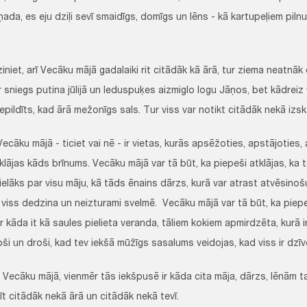
ada, es eju dziļi sevī smaidīgs, domīgs un lēns - kā kartupeļiem piln
, arī Vecāku mājā gadalaiki rit citādāk kā ārā, tur ziema neatnāk
 sniegs putina jūlijā un leduspuķes aizmiglo logu Jāņos, bet kādreiz 
epildīts, kad ārā mežonīgs sals. Tur viss var notikt citādāk nekā izsk
 mājā - ticiet vai nē - ir vietas, kurās apsēžoties, apstājoties, 
lājas kāds brīnums. Vecāku mājā var tā būt, ka piepeši atklājas, ka t
ielāks par visu māju, kā tāds ēnains dārzs, kurā var atrast atvēsinošu
viss dedzina un neizturami svelmē. Vecāku mājā var tā būt, ka piepeš
r kāda it kā saules pielieta veranda, tāliem kokiem apmirdzēta, kurā ir m
ši un droši, kad tev iekšā mūžīgs sasalums veidojas, kad viss ir dzī
ku mājā, vienmēr tās iekšpusē ir kāda cita māja, dārzs, lēnām ta
rīt citādāk nekā ārā un citādāk nekā tevī.