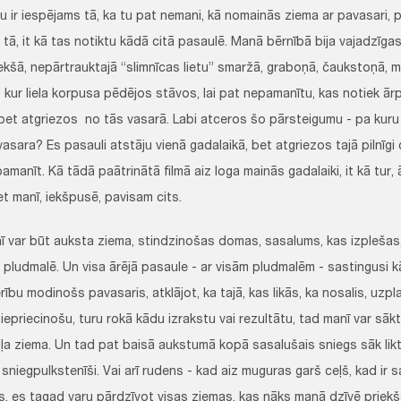
espējams tā, ka tu pat nemani, kā nomainās ziema ar pavasari, pav
tā, it kā tas notiktu kādā citā pasaulē. Manā bērnībā bija vajadzīgas
iekšā, nepārtrauktajā “slimnīcas lietu” smaržā, graboņā, čaukstoņā, m
 kur liela korpusa pēdējos stāvos, lai pat nepamanītu, kas notiek ārp
bet atgriezos no tās vasarā. Labi atceros šo pārsteigumu - pa kuru la
asara? Es pasauli atstāju vienā gadalaikā, bet atgriezos tajā pilnīgi c
pamanīt. Kā tādā paātrinātā filmā aiz loga mainās gadalaiki, it kā tur, ā
t manī, iekšpusē, pavisam cits.
būt auksta ziema, stindzinošas domas, sasalums, kas izplešas, k
s pludmalē. Un visa ārējā pasaule - ar visām pludmalēm - sastingusi 
rību modinošs pavasaris, atklājot, ka tajā, kas likās, ka nosalis, uz
iepriecinošu, turu rokā kādu izrakstu vai rezultātu, tad manī var sākt
ziļa ziema. Un tad pat baisā aukstumā kopā sasalušais sniegs sāk lik
 sniegpulkstenīši. Vai arī rudens - kad aiz muguras garš ceļš, kad ir sa
s, es tagad varu pārdzīvot visas ziemas, kas nāks manā dzīvē priekšā