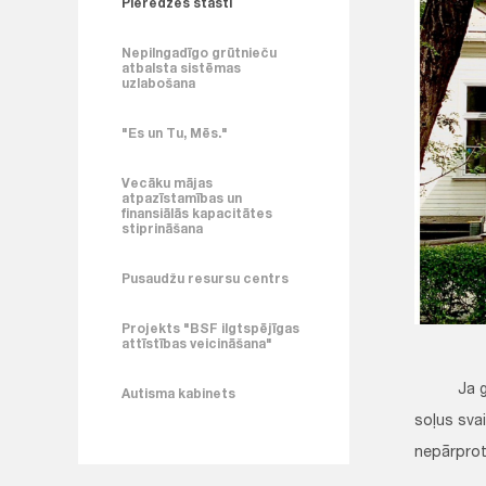
Pieredzes stāsti
Nepilngadīgo grūtnieču
atbalsta sistēmas
uzlabošana
"Es un Tu, Mēs."
Vecāku mājas
atpazīstamības un
finansiālās kapacitātes
stiprināšana
Pusaudžu resursu centrs
Projekts "BSF ilgtspējīgas
attīstības veicināšana"
Ja gribam
Autisma kabinets
soļus svai
nepārprot