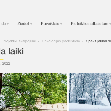
ondu
Ziedot
Paveiktais
Pieteikties atbalstam
/
Projekti/Pakalpojumi
/
Onkoloģijas pacientiem
/
Spēks jaunai di
 laiki
, 2022