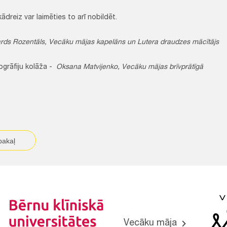
z var laimēties to arī nobildēt.
ards Rozentāls, Vecāku mājas kapelāns un Lutera draudzes mācītājs
fiju kolāža -
Oksana Matvijenko, Vecāku mājas brīvprātīgā
pakaļ
Vecāku māja