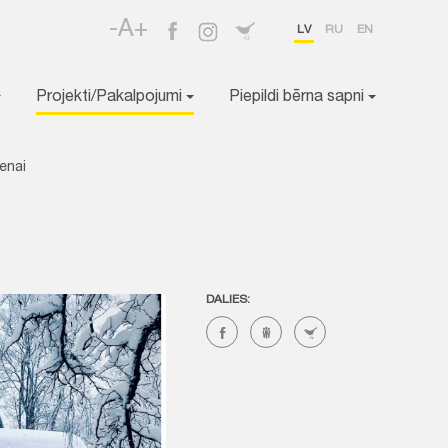
-A+
LV
RU
EN
Projekti/Pakalpojumi
Piepildi bērna sapni
enai
DALIES: