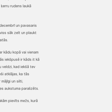
u ķerru rudens laukā
 decembrī un pavasaris
viss sāk zelt un plaukt
atās.
ar kādu kopā vai vienam
ās iekšpusē ir kāds it kā
 veldzi, kad iekšā tev
i atklājas, ka tās
ājīgi un silti,
ves aukstuma paralizēts.
kām pievīts mežs, kurā