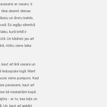
asaris ar vasaru. Ir
 tikai desmit dienas
āsiņu un ārstu balsīs,
usē. Es iegāju slimnīcā
iku, kurā brīdī ir
itā. Un kādreiz jau arī
rā, ritētu viens laika
aut arī ārā vasara un
kā leduspuķe logā. Manī
plaucis viens pumpurs. Kad
ies pavasaris, kaut arī
ties kā neskaitāmi kopā
jūta - ar to, kas bijis un
. Un, kaut arī apkārt