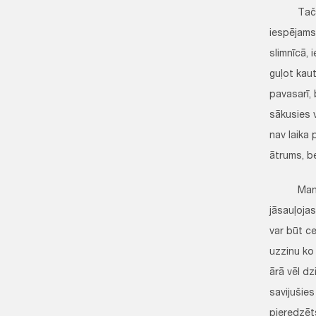
Taču ir i
iespējams 
slimnīcā, 
guļot kaut
pavasarī, 
sākusies v
nav laika 
ātrums, be
Manī var 
jāsauļoja
var būt ce
uzzinu ko 
ārā vēl d
savijušies
pieredzēt