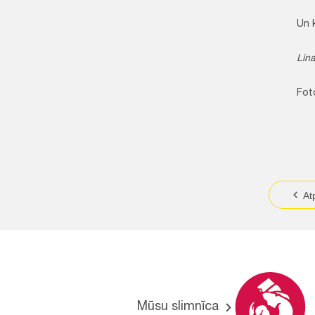
Un kādrei
Lin
Fotogrā
At
Mūsu slimnīca