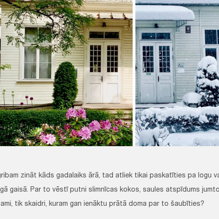
 zināt kāds gadalaiks ārā, tad atliek tikai paskatīties pa logu va
gā gaisā. Par to vēstī putni slimnīcas kokos, saules atspīdums jumtos
ami, tik skaidri, kuram gan ienāktu prātā doma par to šaubīties?