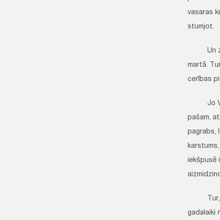
vasaras kņ
stumjot.
Un ziniet
martā. Tur
cerības pi
Jo Vecāku
pašam, atk
pagrabs, l
karstums, 
iekšpusē i
aizmidzino
Tur, Vecā
gadalaiki 