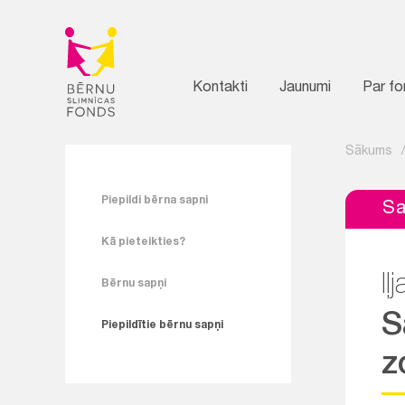
Kontakti
Jaunumi
Par f
Sākums
Piepildi bērna sapni
Sa
Kā pieteikties?
Iļ
Bērnu sapņi
S
Piepildītie bērnu sapņi
z