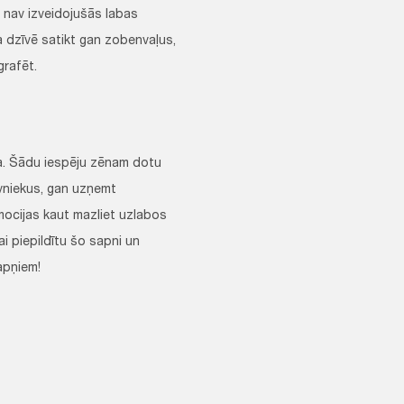
n nav izveidojušās labas
ja dzīvē satikt gan zobenvaļus,
grafēt.
mma. Šādu iespēju zēnam dotu
īvniekus, gan uzņemt
mocijas kaut mazliet uzlabos
ai piepildītu šo sapni un
apņiem!