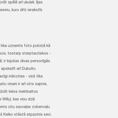
t spēlē arī ukuleli. Iljas
smu, kuru drīz ierakstīs
 tika uzņemts foto pulciņā kā
sos, tostarp starptautiskos -
ā, ir bijušas divas personīgās
r apskatīt arī Dubultu
iecīgi mācoties - viņš tika
ču viņam ir arī otrs sapnis,
dzēt lielos melnbaltos
Willy), kas viņu dziļi
eņemts citu savvaļas zobenvaļu
iņš Keiko stāstā atpazinis sevi,