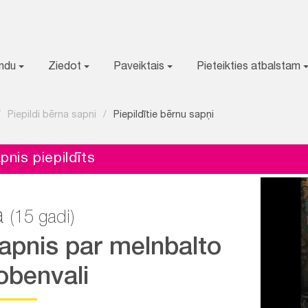
ondu
Ziedot
Paveiktais
Pieteikties atbalstam
/
Piepildi bērna sapni
/
Piepildītie bērnu sapņi
pnis piepildīts
ja
(15 gadi)
apnis par melnbalto
obenvali