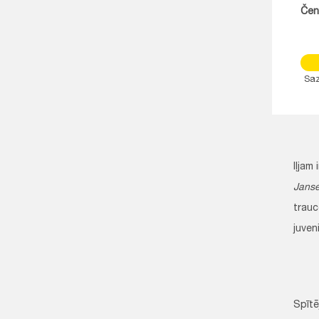
Čen
Saz
Iļjam
Jans
trauc
juven
Spītē