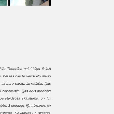
lēt Tenerifes salu! Viņa lielais
 bet tas bija tā vērts! No mūsu
z Loro parku, lai redzētu Iļjas
 zobenvalis! Iļjas acis mirdzēja
 pārsteidzošs skaistums, un tur
ijām 8 stundas. Iļja aizmirsa, ka
mirstama. Devāmies uz okeānu,