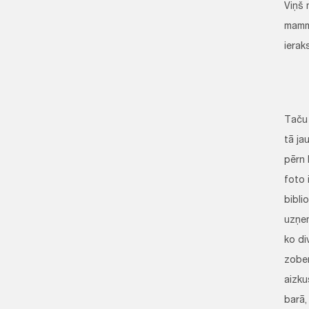
Viņš 
mamma
ierak
Taču 
tā ja
pērn 
foto 
bibli
uzņem
ko di
zoben
aizku
barā,