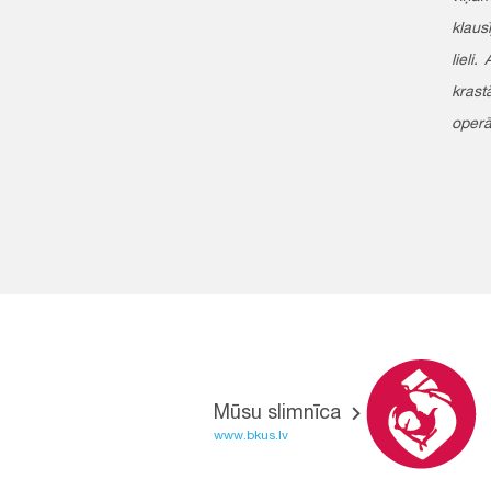
klaus
lieli
krast
operā
Mūsu slimnīca
www.bkus.lv