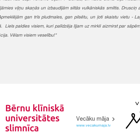
ījāmies viļņu skaņās un izbaudījām siltās vulkāniskās smiltis. Drusciņ arī
. Apmeklējām gan trīs pludmales, gan pilsētu, un ļoti skaistu vietu -
ā. Liels paldies visiem, kuri palīdzēja Iļjam uz mirkli aizmirst par sā
cija. Vēlam visiem veselību!"
Vecāku māja
www.vecakumaja.lv