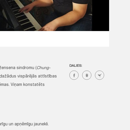
DALIES:
-Džensena sindromu (
Chung-
a dažādus vispārējās attīstības
lēmas. Viņam konstatēts
turīgu un apņēmīgu jaunekli.