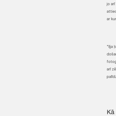
jo ar
attie
ar ku
"Iļja
došan
fotog
arī z
palīd
Kā 