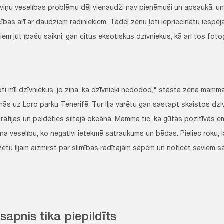
ī viņu veselības problēmu dēļ vienaudži nav pieņēmuši un apsaukā, u
cības arī ar daudziem radiniekiem. Tādēļ zēnu ļoti iepriecinātu iespē
riem jūt īpašu saikni, gan citus eksotiskus dzīvniekus, kā arī tos foto
 ļoti mīl dzīvniekus, jo zina, ka dzīvnieki nedodod," stāsta zēna ma
ās uz Loro parku Tenerifē. Tur Ilja varētu gan sastapt skaistos dz
rāfijas un peldēties siltajā okeānā. Mamma tic, ka gūtās pozitīvās e
ēna veselību, ko negatīvi ietekmē satraukums un bēdas. Pieliec roku, l
zētu Iļjam aizmirst par slimības radītajām sāpēm un noticēt saviem s
sapnis tika piepildīts