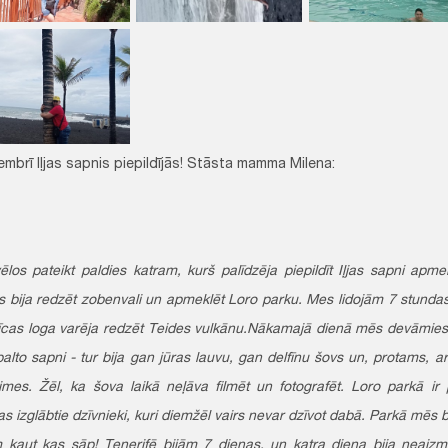
mbrī Iļjas sapnis piepildījās! Stāsta mamma Milena:
ēlos pateikt paldies katram, kurš palīdzēja piepildīt Iļjas sapni apmek
s bija redzēt zobenvali un apmeklēt Loro parku. Mes lidojām 7 stundas,
īcas loga varēja redzēt Teides vulkānu.Nākamajā dienā mēs devāmies u
alto sapni - tur bija gan jūras lauvu, gan delfīnu šovs un, protams, arī
imes. Žēl, ka šova laikā neļāva filmēt un fotografēt. Loro parkā ir
as izglābtie dzīvnieki, kuri diemžēl vairs nevar dzīvot dabā. Parkā mēs b
 kaut kas sāp! Tenerifē bijām 7 dienas, un katra diena bija neaiz