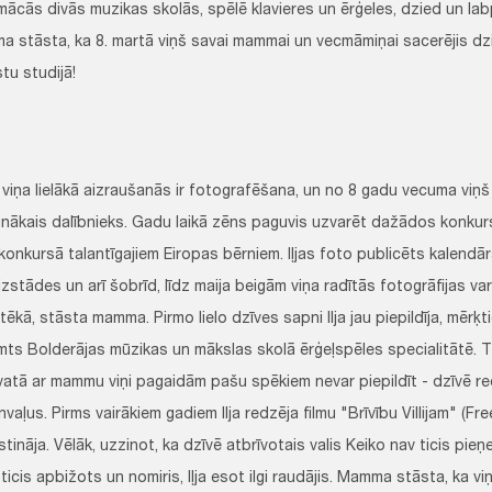
mācās divās muzikas skolās, spēlē klavieres un ērģeles, dzied un labprā
 stāsta, ka 8. martā viņš savai mammai un vecmāmiņai sacerējis dzie
stu studijā!
viņa lielākā aizraušanās ir fotografēšana, un no 8 gadu vecuma viņš
unākais dalībnieks. Gadu laikā zēns paguvis uzvarēt dažādos konkur
konkursā talantīgajiem Eiropas bērniem. Iļjas foto publicēts kalendār
izstādes un arī šobrīd, līdz maija beigām viņa radītās fotogrāfijas va
otēkā, stāsta mamma. Pirmo lielo dzīves sapni Ilja jau piepildīja, mērķt
ts Bolderājas mūzikas un mākslas skolā ērģeļspēles specialitātē. Ta
vatā ar mammu viņi pagaidām pašu spēkiem nevar piepildīt - dzīvē re
vaļus. Pirms vairākiem gadiem Ilja redzēja filmu "Brīvību Villijam" (Free 
stināja. Vēlāk, uzzinot, ka dzīvē atbrīvotais valis Keiko nav ticis pi
 ticis apbižots un nomiris, Iļja esot ilgi raudājis. Mamma stāsta, ka v