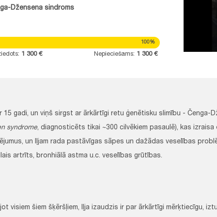
ga-Džensena sindroms
100%
iedots:
1 300 €
Nepieciešams:
1 300 €
 ir 15 gadi, un viņš sirgst ar ārkārtīgi retu ģenētisku slimību - Čenga
en syndrome
, diagnosticēts tikai ~300 cilvēkiem pasaulē), kas izrais
ējumus, un Iļjam rada pastāvīgas sāpes un dažādas veselības prob
ilais artrīts, bronhiālā astma u.c. veselības grūtības.
jot visiem šiem šķēršļiem, Iļja izaudzis ir par ārkārtīgi mērķtiecīgu, iz