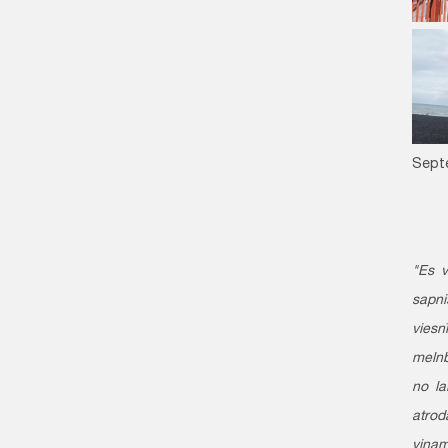
Septe
"Es v
sapni
viesn
melnb
no la
atrod
viņam