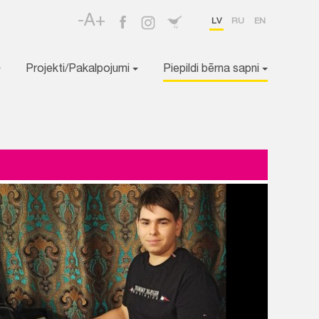
-A+
LV
RU
EN
Projekti/Pakalpojumi
Piepildi bērna sapni