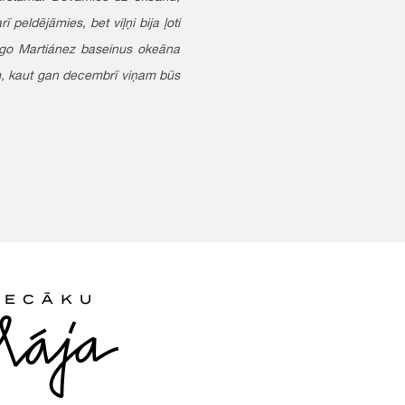
 peldējāmies, bet viļņi bija ļoti
 Lago Martiánez baseinus okeāna
pēm, kaut gan decembrī viņam būs