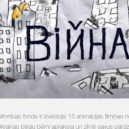
limnīcas fonds ir izveidojis 15 animācijas filmiņas
krainas bēgļu bērni apraksta un zīmē savus pārdz