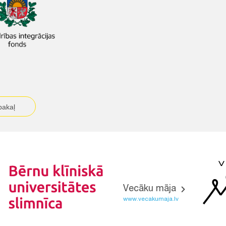
pakaļ
Vecāku māja
www.vecakumaja.lv