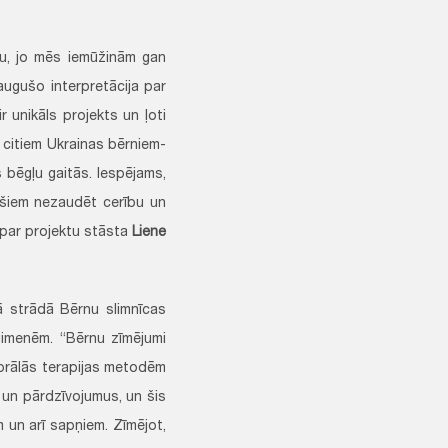
oru, jo mēs iemūžinām gan
augušo interpretācija par
 unikāls projekts un ļoti
ī citiem Ukrainas bērniem-
 bēgļu gaitās. Iespējams,
ašiem nezaudēt cerību un
” par projektu stāsta
Liene
jā strādā Bērnu slimnīcas
ģimenēm. “Bērnu zīmējumi
iorālās terapijas metodēm
 un pārdzīvojumus, un šis
 un arī sapņiem. Zīmējot,