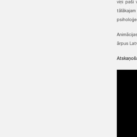
viņi paši
tālākajam
psiholoģ
Animācijas
ārpus Latv
Atskaņoša