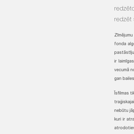
redzēto
redzēt 
Zīmējumu 
fonda alg
pastāstīj
ir laimīg
vecumā no
gan bailes
Īsfilmas t
traģiskaj
nebūtu jāp
kuri ir at
atrodotie