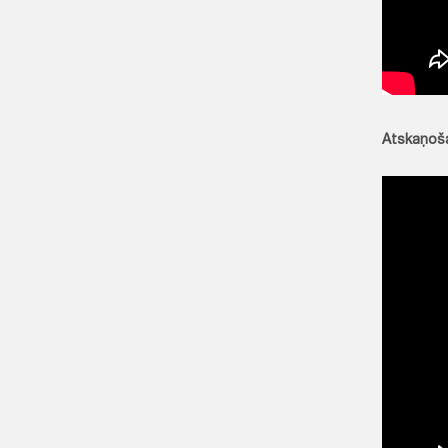
Atskaņoša