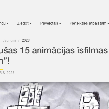
ondu
Ziedot
Paveiktais
Pieteikties atbalstam
/
Jaunumi
/
2023
ušas 15 animācijas īsfilmas
m”!
RIS, 2023