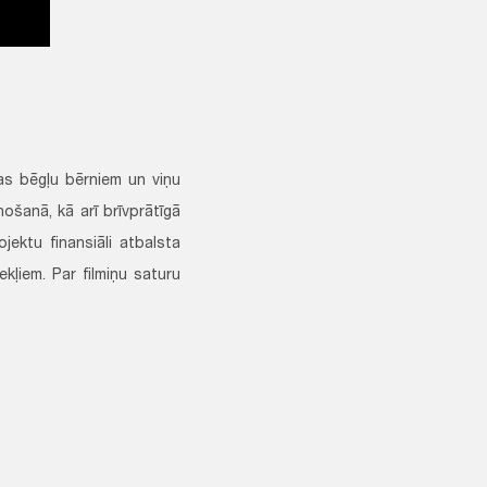
as bēgļu bērniem un viņu
ošanā, kā arī brīvprātīgā
ojektu finansiāli atbalsta
kļiem. Par filmiņu saturu