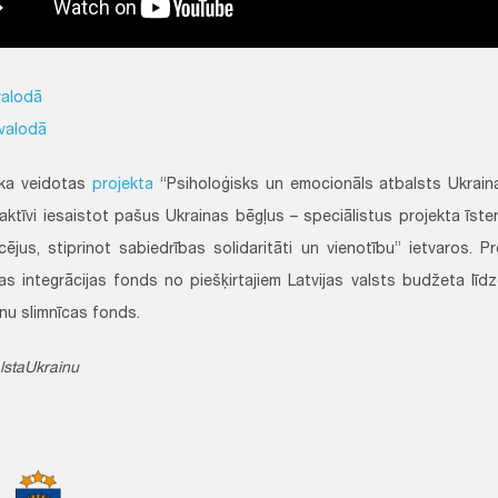
valodā
 valodā
tika veidotas
projekta
“Psiholoģisks un emocionāls atbalsts Ukrain
aktīvi iesaistot pašus Ukrainas bēgļus – speciālistus projekta īsten
cējus, stiprinot sabiedrības solidaritāti un vienotību” ietvaros. Pr
as integrācijas fonds no piešķirtajiem Latvijas valsts budžeta līdze
rnu slimnīcas fonds.
staUkrainu