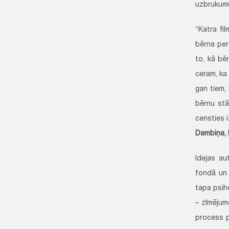
uzbrukumu 
“Katra fi
bērna per
to, kā bē
ceram, ka
gan tiem,
bērnu stā
censties i
Dambiņa, 
Idejas au
fondā un 
tapa psih
– zīmējum
process p