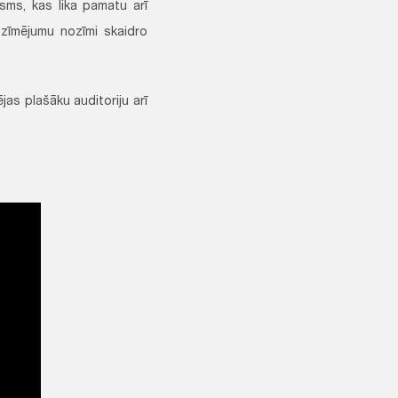
osms, kas lika pamatu arī
 zīmējumu nozīmi skaidro
jas plašāku auditoriju arī