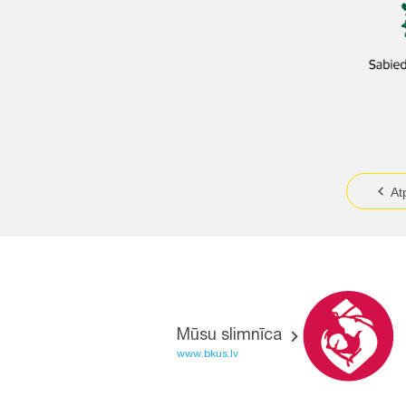
At
Mūsu slimnīca
www.bkus.lv