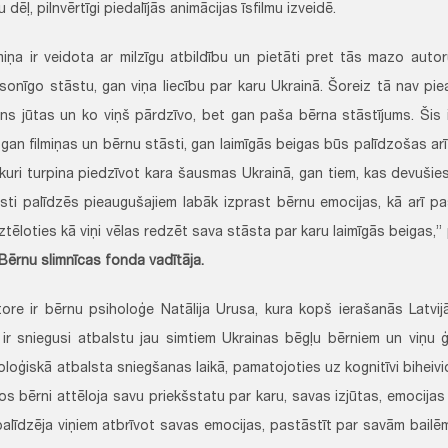
dēļ, pilnvērtīgi piedalījās animācijas īsfilmu izveidē.
lmiņa ir veidota ar milzīgu atbildību un pietāti pret tās mazo aut
sonīgo stāstu, gan viņa liecību par karu Ukrainā. Šoreiz tā nav pie
rns jūtas un ko viņš pārdzīvo, bet gan paša bērna stāstījums. Šis ir
 gan filmiņas un bērnu stāsti, gan laimīgās beigas būs palīdzošas ar
 kuri turpina piedzīvot kara šausmas Ukrainā, gan tiem, kas devušies
sti palīdzēs pieaugušajiem labāk izprast bērnu emocijas, kā arī p
ztēloties kā viņi vēlas redzēt sava stāsta par karu laimīgās beigas,
Bērnu slimnīcas fonda vadītāja.
tore ir bērnu psiholoģe Natālija Urusa, kura kopš ierašanās Latvi
ir sniegusi atbalstu jau simtiem Ukrainas bēgļu bērniem un viņu 
oloģiskā atbalsta sniegšanas laikā, pamatojoties uz kognitīvi biheiv
os bērni attēloja savu priekšstatu par karu, savas izjūtas, emocijas
alīdzēja viņiem atbrīvot savas emocijas, pastāstīt par savām bailēm