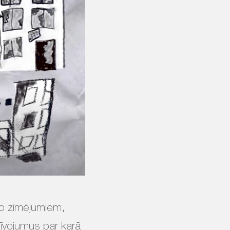
 no zīmējumiem,
īvojumus par karā