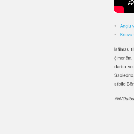
Angļu 
Krievu
Īsfilmas 
ģimenēm, 
darba vei
Sabiedrīb
atbild Bē
#NVOatbal