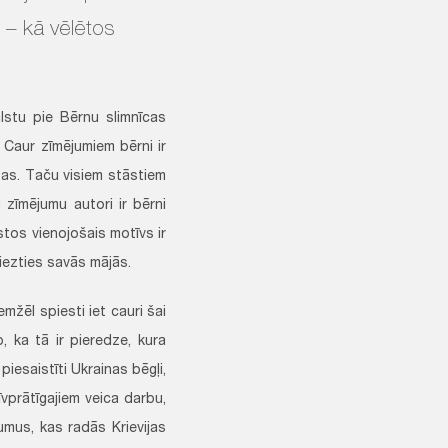
 – kā vēlētos
alstu pie Bērnu slimnīcas
 Caur zīmējumiem bērni ir
tas. Taču visiem stāstiem
u zīmējumu autori ir bērni
stos vienojošais motīvs ir
riezties savās mājās.
emžēl spiesti iet cauri šai
o, ka tā ir pieredze, kura
iesaistīti Ukrainas bēgļi,
īvprātīgajiem veica darbu,
vumus, kas radās Krievijas