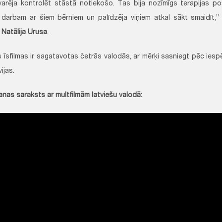
 varēja kontrolēt stāstā notiekošo. Tas bija nozīmīgs terapijas p
 darbam ar šiem bērniem un palīdzēja viņiem atkal sākt smaidīt,”
e
Natālija Urusa
.
 īsfilmas ir sagatavotas četrās valodās, ar mērķi sasniegt pēc iespē
ijas.
nas saraksts ar multfilmām latviešu valodā: