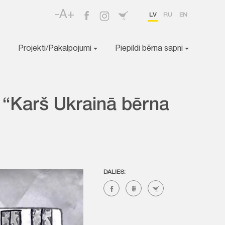
-A+
LV
RU
EN
Projekti/Pakalpojumi
Piepildi bērna sapni
 “Karš Ukrainā bērna
DALIES: