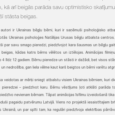
, kā arī beigās parāda savu optimistisko skatījumu
šī stāsta beigas.
autori ir Ukrainas bēgļu bērni, kuri ir saņēmuši psiholoģisko atb
otās Ukrainas psiholoģes Natālijas Urusas bēgļu atbalsta centros.
uši par savu smago pieredzi, piedzīvojot kara šausmas un bēgļu gai
as beigas, kādas katrs bērns vēlētos un iztēlojas. Animācijas filmiņ
 4 līdz 12 gadiem. Bērnu pieredze un stāsti ir dažādi, bet visos stā
 un nedrošība, gan liela vēlme kaut karš beigtos un bērni varētu atg
ika veidotas ar mērķi sniegt atbalstu visiem Ukrainas bērniem, kuri di
ai pieredzei – piedzīvot karu. Bērnu vēstījums ļoti atklāti parāda t
iedzīvo nevienam bērnam. Tāpat animācijas īsfilmu izveidošanā tika p
raduši pagaidu patvērumu Latvijā. Viens no projektā iesaistītajiem br
s Ukrainā, un par spīti tam, ka regulāri piedzīvoja elektrības pārrā