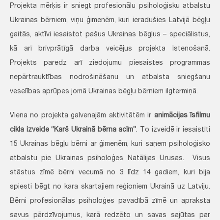
Projekta mērķis ir sniegt profesionālu psiholoģisku atbalstu
Ukrainas bērniem, viņu ģimenēm, kuri ieradušies Latvijā bēgļu
gaitās, aktīvi iesaistot pašus Ukrainas bēgļus – speciālistus,
kā arī brīvprātīgā darba veicējus projekta īstenošanā.
Projekts paredz arī ziedojumu piesaistes programmas
nepārtrauktības nodrošināšanu un atbalsta sniegšanu
veselības aprūpes jomā Ukrainas bēgļu bērniem ilgtermiņā.
Viena no projekta galvenajām aktivitātēm ir
animācijas īsfilmu
cikla izveide “Karš Ukrainā bērna acīm”
. To izveidē ir iesaistīti
15 Ukrainas bēgļu bērni ar ģimenēm, kuri saņem psiholoģisko
atbalstu pie Ukrainas psiholoģes Natālijas Urusas. Visus
stāstus zīmē bērni vecumā no 3 līdz 14 gadiem, kuri bija
spiesti bēgt no kara skartajiem reģioniem Ukrainā uz Latviju.
Bērni profesionālas psiholoģes pavadībā zīmē un apraksta
savus pārdzīvojumus, karā redzēto un savas sajūtas par