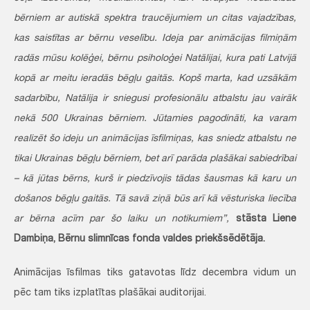
bērniem ar autiskā spektra traucējumiem un citas vajadzības,
kas saistītas ar bērnu veselību. Ideja par animācijas filmiņām
radās mūsu kolēģei, bērnu psiholoģei Natālijai, kura pati Latvijā
kopā ar meitu ieradās bēgļu gaitās. Kopš marta, kad uzsākām
sadarbību, Natālija ir sniegusi profesionālu atbalstu jau vairāk
nekā 500 Ukrainas bērniem. Jūtamies pagodināti, ka varam
realizēt šo ideju un animācijas īsfilmiņas, kas sniedz atbalstu ne
tikai Ukrainas bēgļu bērniem, bet arī parāda plašākai sabiedrībai
– kā jūtas bērns, kurš ir piedzīvojis tādas šausmas kā karu un
došanos bēgļu gaitās. Tā savā ziņā būs arī kā vēsturiska liecība
ar bērna acīm par šo laiku un notikumiem”,
stāsta Liene
Dambiņa, Bērnu slimnīcas fonda valdes priekšsēdētāja.
Animācijas īsfilmas tiks gatavotas līdz decembra vidum un
pēc tam tiks izplatītas plašākai auditorijai.