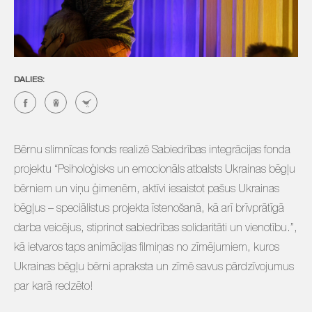
DALIES:
Bērnu slimnīcas fonds realizē Sabiedrības integrācijas fonda
projektu “Psiholoģisks un emocionāls atbalsts Ukrainas bēgļu
bērniem un viņu ģimenēm, aktīvi iesaistot pašus Ukrainas
bēgļus – speciālistus projekta īstenošanā, kā arī brīvprātīgā
darba veicējus, stiprinot sabiedrības solidaritāti un vienotību.”,
kā ietvaros taps animācijas filmiņas no zīmējumiem, kuros
Ukrainas bēgļu bērni apraksta un zīmē savus pārdzīvojumus
par karā redzēto!