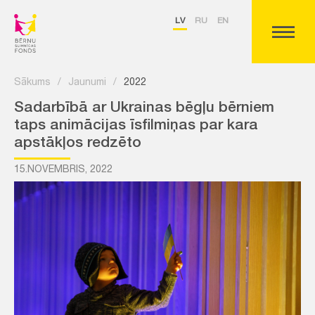
LV
RU
EN
Sākums
/
Jaunumi
/
2022
Sadarbībā ar Ukrainas bēgļu bērniem
taps animācijas īsfilmiņas par kara
apstākļos redzēto
15.NOVEMBRIS, 2022