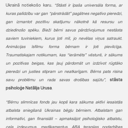
Ukrainā notiekošo karu
. “Stāsti ir īpaša universāla forma, ar
kuras palīdzību var gan “pārstrādāt” pagātnes negatīvo pieredzi,
gan izmantot pozitīvu skatījumu nākotnē kā resursu un
dziedinošo spēku. Bieži bērni savus pārdzīvojumus nestāsta
saviem tuviniekiem, kurus ļoti mīl, jo nevēlas viņus satraukt.
Animācijas īsfilmu forma bērnam ir ļoti pievilcīga.
Traumatiskajam notikumam, kas “ierāmēts” vēsturē, ir sākums
un pozitīvas beigas, kas ļauj pārdomāt un izdzīvot rūgtāko
pieredzi un justies stipram un neatkarīgam. Bērns pats risina
savu problēmu un rada savas drošības sajūtu”
,
stāsta
psiholoģe Natālija Urusa
.
“Bērnu slimnīcas fonds jau kopš kara sākuma aktīvi iesaistās
atbalsta sniegšanā Ukrainas bēgļu bērniem. Atbalstam gan
informatīvi, gan finansiāli – apmaksājot psiholoģisko atbalstu,
ceļa izdevumus, medikamentus, ABA terapijas nodarbības