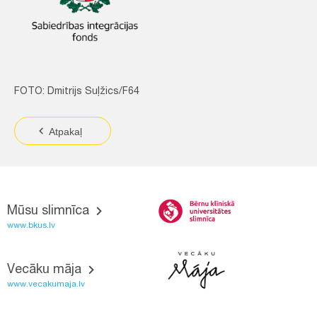
FOTO: Dmitrijs Suļžics/F64
Atpakaļ
Mūsu slimnīca
www.bkus.lv
Vecāku māja
www.vecakumaja.lv