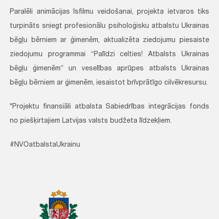
Paralēli animācijas īsfilmu veidošanai, projekta ietvaros tiks
turpināts sniegt profesionālu psiholoģisku atbalstu Ukrainas
bēgļu bērniem ar ģimenēm, aktualizēta ziedojumu piesaiste
ziedojumu programmai “Palīdzi celties! Atbalsts Ukrainas
bēgļu ģimenēm” un veselības aprūpes atbalsts Ukrainas
bēgļu bērniem ar ģimenēm, iesaistot brīvprātīgo cilvēkresursu.
*Projektu finansiāli atbalsta Sabiedrības integrācijas fonds
no piešķirtajiem Latvijas valsts budžeta līdzekļiem.
#NVOatbalstaUkrainu