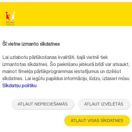
BĒRNU SLIMNĪCAS FONDS
Reģistrācijas nr.:
40008057120
Šī vietne izmanto sīkdatnes
Adrese:
Vienības gatve 45, Rīga, LV1004
Lai uzlabotu pārlūkošanas kvalitāti, šajā vietnē tiek
+371 67064475
izmantotas sīkdatnes. Šo piekrišanu jebkurā brīdī var atsaukt,
mainot tīmekļa pārlūkprogrammas iestatījumus un dzēšot
sīkdatnes. Lai iegūtu papildus informāciju, lūdzu, izlasiet mūsu
Visi kontakti
Sīkdatņu politiku
Vietnes funkcionalitāte uzlabota EEZ un Norvēģijas grantu programmas
"Aktīvo iedzīvotāju fonds" finansētā projekta "
Bērnu slimnīcas fonda
ATĻAUT NEPIECIEŠAMĀS
ATĻAUT IZVĒLĒTĀS
ilgtspējīgas attīstības veicināšana
" ietvaros.
ATĻAUT VISAS SĪKDATNES