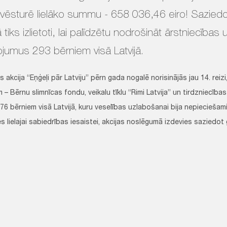
 vēsturē lielāko summu - 658 036,46 eiro! Saziedoti
iks izlietoti, lai palīdzētu nodrošināt ārstniecības u
jumus 293 bērniem visā Latvijā.
 akcija “Eņģeļi pār Latviju” pērn gada nogalē norisinājās jau 14. rei
 – Bērnu slimnīcas fondu, veikalu tīklu “Rimi Latvija” un tirdzniecības
76 bērniem visā Latvijā, kuru veselības uzlabošanai bija nepieciešami
s lielajai sabiedrības iesaistei, akcijas noslēgumā izdevies saziedot g