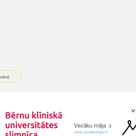
pakaļ
Vecāku māja
www.vecakumaja.lv