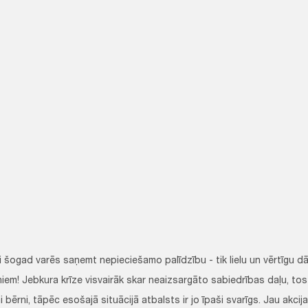
i šogad varēs saņemt nepieciešamo palīdzību - tik lielu un vērtīgu 
iem! Jebkura krīze visvairāk skar neaizsargāto sabiedrības daļu, tos
i bērni, tāpēc esošajā situācijā atbalsts ir jo īpaši svarīgs. Jau akc