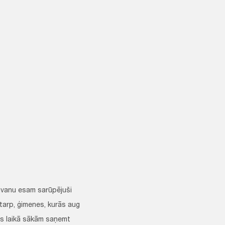
dāvanu esam sarūpējuši
tarp, ģimenes, kurās aug
ijas laikā sākām saņemt