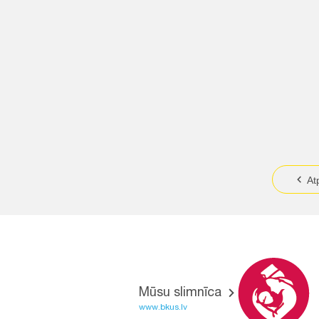
At
Mūsu slimnīca
www.bkus.lv