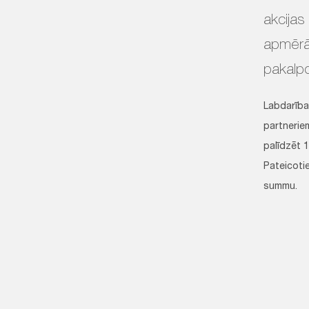
akcijas
apmērā t
pakalpo
Labdarības
partneriem
palīdzēt 1
Pateicotie
summu.