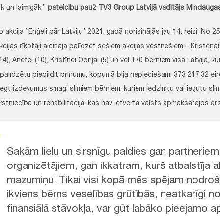
āk un laimīgāk,”
pateicību pauž TV3 Group Latvijā vadītājs Mindauga
akcija “Eņģeļi pār Latviju” 2021. gadā norisinājās jau 14. reizi. No 2
kcijas rīkotāji aicināja palīdzēt sešiem akcijas vēstnešiem – Kristenai (5
(14), Anetei (10), Kristīnei Odrijai (5) un vēl 170 bērniem visā Latvijā, ku
i palīdzētu piepildīt brīnumu, kopumā bija nepieciešami 373 217,32 eiro
egt izdevumus smagi slimiem bērniem, kuriem iedzimtu vai iegūtu sli
rstniecība un rehabilitācija, kas nav ietverta valsts apmaksātajos ā
Sakām lielu un sirsnīgu paldies gan partneriem
organizētājiem, gan ikkatram, kurš atbalstīja a
mazumiņu! Tikai visi kopā mēs spējam nodroši
ikviens bērns veselības grūtībās, neatkarīgi 
finansiālā stāvokļa, var gūt labāko pieejamo a