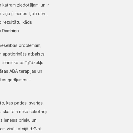
a katram ziedotājam, un ir
 viņu ģimenes. Ļoti ceru,
o rezultātu, kāds
e Dambiņa.
veselības problēmām,
n apstiprināts atbalsts
 tehnisko palīglīdzekļu
ātas ABA terapijas un
rtas gadījumos –
o, kas patiesi svarīgs.
u skaitam nekā sākotnēji
s ienesīs prieku un
em visā Latvijā dzīvot