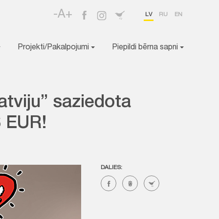
-A+
LV
RU
EN
Projekti/Pakalpojumi
Piepildi bērna sapni
atviju” saziedota
6 EUR!
DALIES: