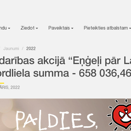
ondu
Ziedot
Paveiktais
Pieteikties atbalstam
/
Jaunumi
/
2022
arības akcijā “Eņģeļi pār L
ordliela summa - 658 036,4
ĀRIS, 2022