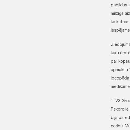
papildus l
milzīgs ai
ka katram 
iespējams
Ziedojuma
kuru ārstē
par kopsum
apmaksa 1
logopēda 
medikamen
“TV3 Grou
Rekordlie
bija pare
cerību. Mu