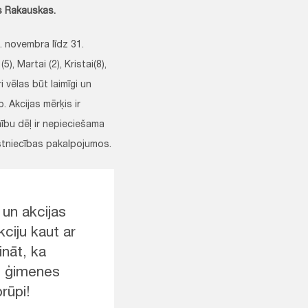
s Rakauskas.
5. novembra līdz 31.
), Martai (2), Kristai(8),
ri vēlas būt laimīgi un
. Akcijas mērķis ir
mību dēļ ir nepieciešama
rstniecības pakalpojumos.
 un akcijas
kciju kaut ar
nāt, ka
no ģimenes
prūpi!