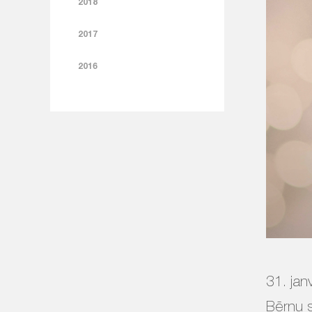
2018
2017
2016
31. jan
Bērnu s