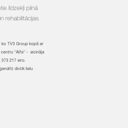
e līdzekļi pilnā
n rehabilitācijas
zi, ko TV3 Group kopā ar
 centru “Alfa” - aicināja
 373 217 eiro.
andrīz divtik lielu