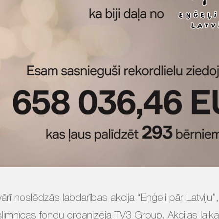
vārī noslēdzās labdarības akcija “Eņģeļi pār Latviju”
limnīcas fondu organizēja TV3 Group. Akcijas laikā