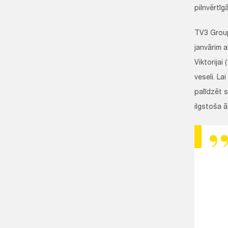
pilnvērtīg
TV3 Group 
janvārim a
Viktorijai 
veseli. La
palīdzēt s
ilgstoša ā