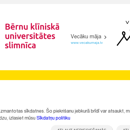
Vecāku māja
www.vecakumaja.lv
Vietnes funkcionalitāte uzlabota EEZ un Norvēģijas grantu
programmas "Aktīvo iedzīvotāju fonds" finansētā projekta
"
Bērnu slimnīcas fonda ilgtspējīgas attīstības veicināšana
"
ietvaros.
k izmantotas sīkdatnes. Šo piekrišanu jebkurā brīdī var atsaukt,
ūdzu, izlasiet mūsu
Sīkdatņu politiku