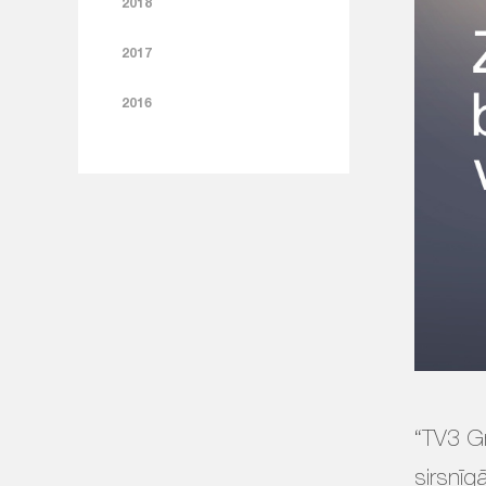
2018
2017
2016
“TV3 Gr
sirsnīg