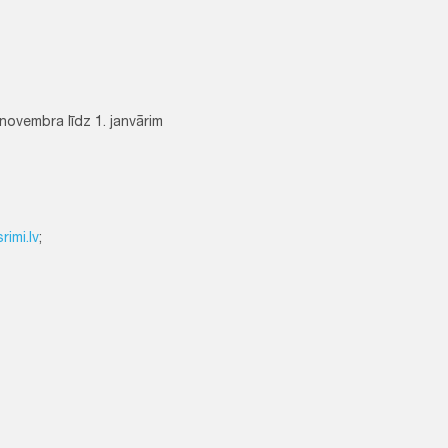
 novembra līdz 1. janvārim
imi.lv
;