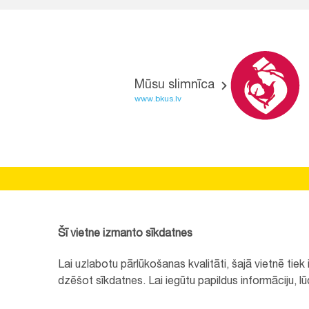
Mūsu slimnīca
www.bkus.lv
BĒRNU SLIMNĪCAS FONDS
Reģistrācijas nr.:
40008057120
Šī vietne izmanto sīkdatnes
Adrese:
Vienības gatve 45, Rīga, LV1004
Lai uzlabotu pārlūkošanas kvalitāti, šajā vietnē tie
+371 67064475
dzēšot sīkdatnes. Lai iegūtu papildus informāciju, l