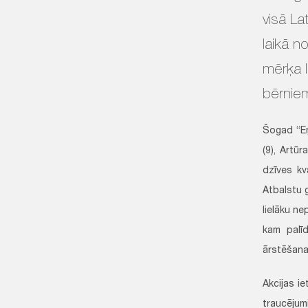
visā La
laikā n
mērķa l
bērnie
Šogad “Eņģ
(9), Artūr
dzīves kva
Atbalstu g
lielāku ne
kam palīd
ārstēšana
Akcijas i
traucējum