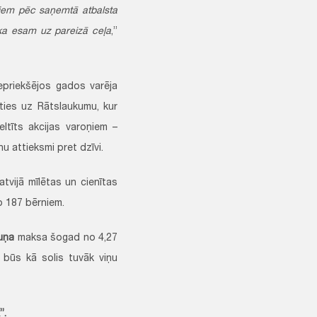
iem pēc saņemtā atbalsta
, ka esam uz pareizā ceļa
,”
iepriekšējos gados varēja
oties uz Rātslaukumu, kur
eltīts akcijas varoņiem –
u attieksmi pret dzīvi.
atvijā mīlētas un cienītas
o 187 bērniem.
uņa
maksa šogad no 4,27
s būs kā solis tuvāk viņu
”.