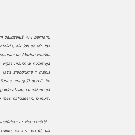
am palīdzējuši 471 bērnam.
ateiktu, cik ļoti daudz tas
ristenas un Martas vecāki,
 un viņas mammai nozīmēja
 Katrs ziedojums ir glābis
ikdienas smagajā darbā, ko
 gaida akciju, lai nākamajā
n mēs palīdzēsim, brīnumi
nostūriem ar vienu mērķi –
aveikto, varam redzēt, cik