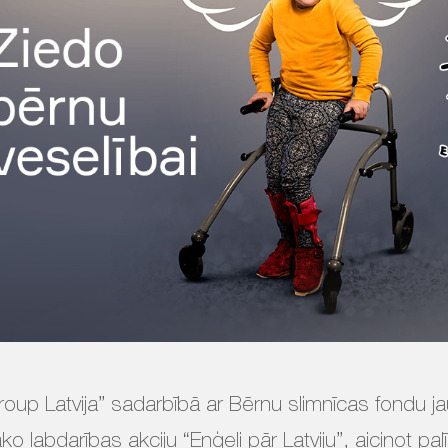
oup Latvija” sadarbībā ar Bērnu slimnīcas fondu ja
āko labdarības akciju “Eņģeļi pār Latviju”, aicinot p