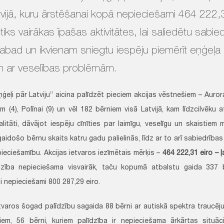
tvijā, kuru ārstēšanai kopā nepieciešami 464 222,3
otiks vairākas īpašas aktivitātes, lai saliedētu sabie
abad un ikvienam sniegtu iespēju piemērīt eņģeļa 
m ar veselības problēmām.
eļi pār Latviju” aicina palīdzēt pieciem akcijas vēstnešiem – Aurorai 
am (4), Polīnai (9) un vēl 182 bērniem visā Latvijā, kam līdzcilvēku
litāti, dāvājot iespēju cīnīties par laimīgu, veselīgu un skaistiem mi
aidošo bērnu skaits katru gadu palielinās, līdz ar to arī sabiedrības 
pieciešamību. Akcijas ietvaros iezīmētais mērķis –
464 222,31 eiro – 
zība nepieciešama visvairāk, taču kopumā atbalstu gaida 337 bē
i nepieciešami 800 287,29 eiro.
etvaros šogad palīdzību sagaida 88 bērni ar autiskā spektra traucēju
iem, 56 bērni, kuriem palīdzība ir nepieciešama ārkārtas situāci