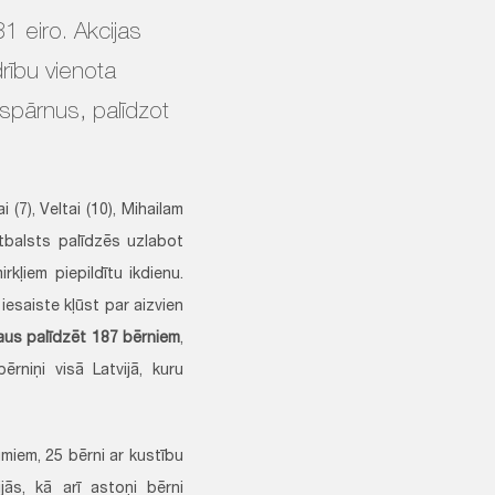
1 eiro. Akcijas
drību vienota
spārnus, palīdzot
(7), Veltai (10), Mihailam
 atbalsts palīdzēs uzlabot
rkļiem piepildītu ikdienu.
iesaiste kļūst par aizvien
ļaus palīdzēt 187 bērniem
,
rniņi visā Latvijā, kuru
miem, 25 bērni ar kustību
jās, kā arī astoņi bērni