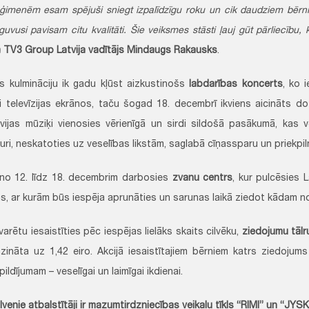
imenēm esam spējuši sniegt izpalīdzīgu roku un cik daudziem bērn
eguvusi pavisam citu kvalitāti. Šie veiksmes stāsti ļauj gūt pārliecību
a
TV3 Group Latvija vadītājs Mindaugs Rakausks
.
as kulmināciju ik gadu kļūst aizkustinošs
labdarības koncerts
, ko 
ai televīzijas ekrānos, taču šogad 18. decembrī ikviens aicināts d
Latvijas mūziķi vienosies vērienīgā un sirdi sildošā pasākumā, kas v
uri, neskatoties uz veselības likstām, saglabā cīņassparu un priekpiln
no 12. līdz 18. decembrim darbosies
zvanu centrs
, kur pulcēsies L
s, ar kurām būs iespēja aprunāties un sarunas laikā ziedot kādam n
 varētu iesaistīties pēc iespējas lielāks skaits cilvēku,
ziedojumu tālr
zināta uz 1,42 eiro. Akcijā iesaistītajiem bērniem katrs ziedojum
ildījumam – veselīgai un laimīgai ikdienai.
lvenie atbalstītāji ir mazumtirdzniecības veikalu tīkls “RIMI” un “JYSK