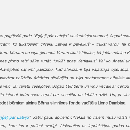
es pagājušā gada “Eņģeļi pār Latviju” saziedotajai summai, šogad es
icami, ko tūkstošiem cilvēku Latvijā ir paveikuši – trūkst vārdu, lai p
ram bērnam un viņa ģimenei. Varam tikai iztēloties, kā jutās māsiņu K
nes pirmo reizi sāka runāt, turklāt abas vienlaikus! Vai ko Anetei
kavējoties saņemt palīdzību, kad steidzami bija vajadzīga operācija.
sniedzot palīdzību ārkārtas situācijās un bijis neatsverams atbalsts 
s veic, lai varētu veseļoties. Šogad 188 bērni un viņu vecāki ar cerību
tu īstenot katrs savu sapni par veselību un labāku dzīvi. Un, ja vie
edot bērniem aicina
Bērnu slimnīcas fonda vadītāja Liene Dambiņa
.
ņģeļi pār Latviju
” katru gadu apvieno cilvēkus no visiem mūsu valsts 
iem, kam tas ir patiesi svarīgi. Atskatoties uz iepriekšējos gados p