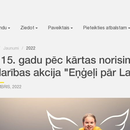
ondu
Ziedot
Paveiktais
Pieteikties atbalstam
/
Jaunumi
/
2022
 15. gadu pēc kārtas norisi
arības akcija "Eņģeļi pār La
BRIS, 2022