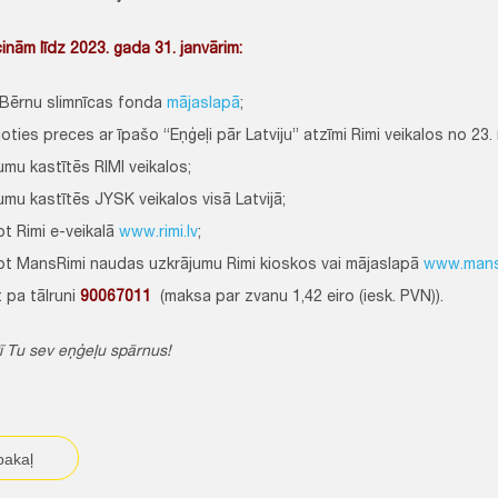
inām līdz 2023. gada 31. janvārim:
Bērnu slimnīcas fonda
mājaslapā
;
oties preces ar īpašo “Eņģeļi pār Latviju” atzīmi Rimi veikalos no 23.
umu kastītēs RIMI veikalos;
umu kastītēs JYSK veikalos visā Latvijā;
ot Rimi e-veikalā
www.rimi.lv
;
ot MansRimi naudas uzkrājumu Rimi kioskos vai mājaslapā
www.mansr
 pa tālruni
90067011
(maksa par zvanu 1,42 eiro (iesk. PVN)).
ī Tu sev eņģeļu spārnus!
pakaļ