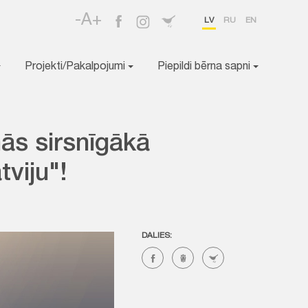
-A+
LV
RU
EN
Projekti/Pakalpojumi
Piepildi bērna sapni
nās sirsnīgākā
tviju"!
DALIES: