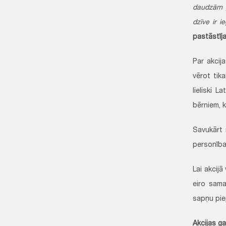
daudzām ģ
dzīve ir i
pastāstīj
Par akcij
vērot tik
lieliski 
bērniem, k
Savukārt 
personība
Lai akcijā
eiro sama
sapņu piep
Akcijas ga