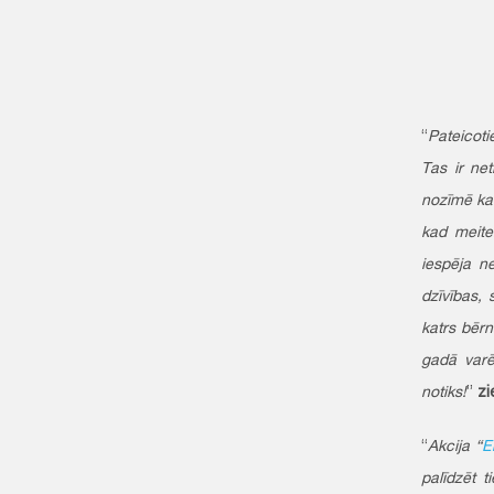
“
Pateicoti
Tas ir net
nozīmē kat
kad meite
iespēja ne
dzīvības, 
katrs bērn
gadā varē
notiks!
”
zi
“
Akcija “
E
palīdzēt t