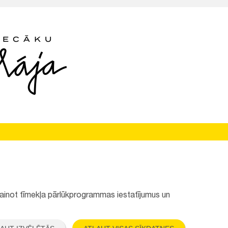
Seko mums:
 mainot tīmekļa pārlūkprogrammas iestatījumus un