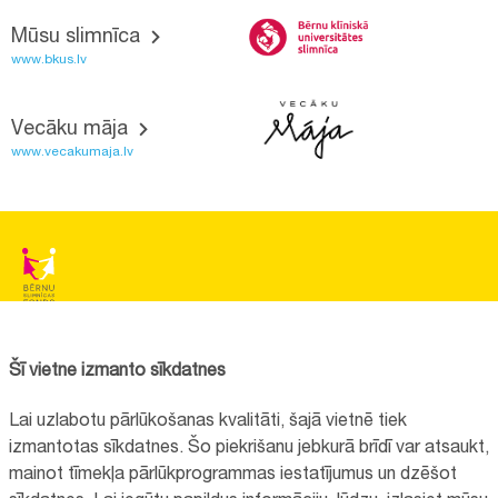
Mūsu slimnīca
www.bkus.lv
Vecāku māja
www.vecakumaja.lv
BĒRNU SLIMNĪCAS FONDS
Reģistrācijas nr.:
40008057120
Šī vietne izmanto sīkdatnes
Adrese:
Vienības gatve 45, Rīga, LV1004
Lai uzlabotu pārlūkošanas kvalitāti, šajā vietnē tiek
+371 67064475
izmantotas sīkdatnes. Šo piekrišanu jebkurā brīdī var atsaukt,
mainot tīmekļa pārlūkprogrammas iestatījumus un dzēšot