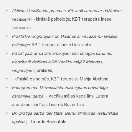
Aktīvās klausīšanās prasmes. Kā vadīt sarunu ar dažādiem
vecākiem? -
klīniskā psiholoģe, KBT terapeite Inese
Lietaviete.
Praktiskie vingrinājumi un tikšanās ar vecākiem,- klīniskā
psiholoģe
, KBT terapeite Inese Lietaviete.
Kā tikt galā ar savām emocijām pēc smagas sarunas,
piedzīvotā dežūras laikā Vecāku mājā? Metodes,
vingrinājumi,
prakses,
- klīniskā psiholoģe, KBT terapeite Marija Ābeltiņa.
Eneagramma. Dzīvesstāsta nozīmīgums brīvprātīgo
darbinieku darbā,
- Vecāku mājas kapelāns, Lutera
draudzes mācītājs Linards Rozentāls.
Brīvprātīgā darba identitāte. Bērnu slimnīcas vēsturiskais
apskats, -
Linards Rozentāls.