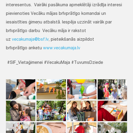
interesentus. Vairāki pasākuma apmeklētāji izrādīja interesi
pievienoties Vecāku mājas brīvprātīgo komandai un
iesaistīties ģimeņu atbalstā. Iespēja uzzināt vairāk par
brīvprātīgo darbu Vecāku māja ir rakstot
uz
vecakumaja@bsf.lv
, pieteikšanās aizpildot
brīvprātīgo anketu
www.vecakumaja.lv
#SIF_Vietaģimenei #VecakuMaja #TuvumsDziede