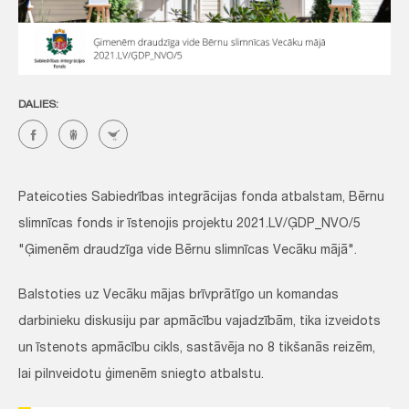
DALIES:
Pateicoties Sabiedrības integrācijas fonda atbalstam, Bērnu
slimnīcas fonds ir īstenojis projektu 2021.LV/ĢDP_NVO/5
"Ģimenēm draudzīga vide Bērnu slimnīcas Vecāku mājā".
Balstoties uz Vecāku mājas brīvprātīgo un komandas
darbinieku diskusiju par apmācību vajadzībām, tika izveidots
un īstenots apmācību cikls, sastāvēja no 8 tikšanās reizēm,
lai pilnveidotu ģimenēm sniegto atbalstu.