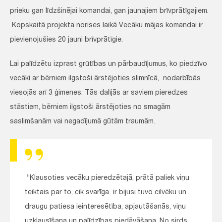
prieku gan līdzšinējai komandai, gan jaunajiem brīvprātīgajiem.
Kopskaitā projekta norises laikā Vecāku mājas komandai ir
pievienojušies 20 jauni brīvprātīgie.
Lai palīdzētu izprast grūtības un pārbaudījumus, ko piedzīvo
vecāki ar bērniem ilgstoši ārstējoties slimnīcā, nodarbībās
viesojās arī 3 ģimenes. Tās dalījās ar saviem pieredzes
stāstiem, bērniem ilgstoši ārstējoties no smagām
saslimšanām vai negadījumā gūtām traumām.
“Klausoties vecāku pieredzētajā, prātā paliek viņu
teiktais par to, cik svarīga ir bijusi tuvo cilvēku un
draugu patiesa ieinteresētība, apjautāšanās, viņu
uzklausīšana un palīdzības piedāvāšana. No sirds