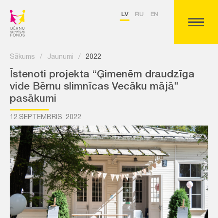
LV
RU
EN
Sākums
/
Jaunumi
/
2022
Īstenoti projekta “Ģimenēm draudzīga
vide Bērnu slimnīcas Vecāku mājā”
pasākumi
12.SEPTEMBRIS, 2022