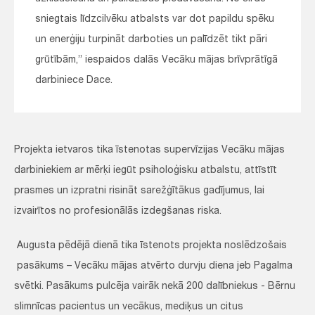
sniegtais līdzcilvēku atbalsts var dot papildu spēku
un enerģiju turpināt darboties un palīdzēt tikt pāri
grūtībām,” iespaidos dalās Vecāku mājas brīvprātīgā
darbiniece Dace.
Projekta ietvaros tika īstenotas supervīzijas Vecāku mājas
darbiniekiem ar mērķi iegūt psiholoģisku atbalstu, attīstīt
prasmes un izpratni risināt sarežģītākus gadījumus, lai
izvairītos no profesionālās izdegšanas riska.
Augusta pēdējā dienā tika īstenots projekta noslēdzošais
pasākums – Vecāku mājas atvērto durvju diena jeb Pagalma
svētki. Pasākums pulcēja vairāk nekā 200 dalībniekus - Bērnu
slimnīcas pacientus un vecākus, mediķus un citus