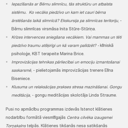
Iepazīšanās ar Bērnu slimnīcu, tās struktūru un atbalsta
sistēmu. Ko vecāks piedzīvo un kam iet cauri bērna
ārstēšanās laikā slimnīcā? Ekskursija pa slimnīcas teritoriju
, -
Bērnu slimnīcas virsmāsa Inita Stūre-Stūriņa.
Krīzes intervences sniegšana vecākiem. Vai mammas un tēti
piedzīvo traumu atšķirīgi un kā varam palīdzēt? -
klīniskā
psiholoģe, KBT terapeite Marina Brice.
Improvizācijas tehnikas pārliecībai un emociju izmantošanai
saskarsmē
, - pielietojamās improvizācijas trenere Elīna
Biseniece.
Klusuma un relaksācijas prakses stresa mazināšanai. Gongu
meditācija
, - gongu meditācijas skolotāja Linda Straume.
Pusi no apmācību programmas izdevās īstenot klātienes
nodarbību formātā viesmīlīgajās
Centra cilvēka izaugsmei
Torņakalns
telpās. Klātienes tikšanās nesa satikšanās