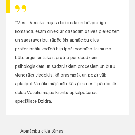
“Mēs – Vecāku mājas darbinieki un brīvprātīgo
komanda, esam cilvēki ar dažādām dzīves pieredzēm
un sagatavotību, tāpēc šis apmācību cikls
profesionāļu vadībā bija īpaši noderīgs, lai mums
būtu argumentāka izpratne par daudziem
psiholoģiskiem un sadzīviskiem procesiem un būtu
vienotāks viedoklis, kā prasmīgāk un pozitīvāk
apkalpot Vecāku mājā mītošās ģimenes,” pārdomās
dalās Vecāku mājas klientu apkalpošanas
speciāliste Dzidra.
Apmācību cikla tēmas: