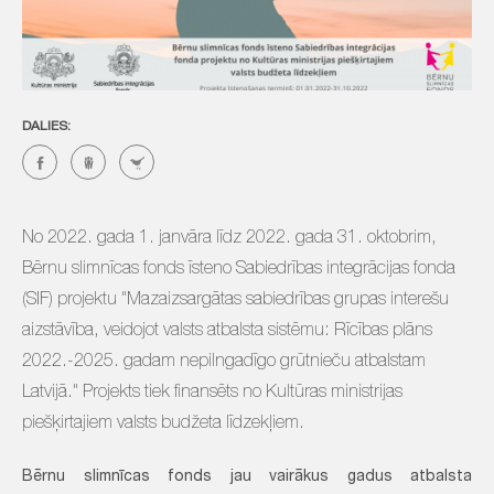
DALIES:
No 2022. gada 1. janvāra līdz 2022. gada 31. oktobrim,
Bērnu slimnīcas fonds īsteno Sabiedrības integrācijas fonda
(SIF) projektu "Mazaizsargātas sabiedrības grupas interešu
aizstāvība, veidojot valsts atbalsta sistēmu: Rīcības plāns
2022.-2025. gadam nepilngadīgo grūtnieču atbalstam
Latvijā." Projekts tiek finansēts no Kultūras ministrijas
piešķirtajiem valsts budžeta līdzekļiem.
Bērnu slimnīcas fonds jau vairākus gadus atbalsta