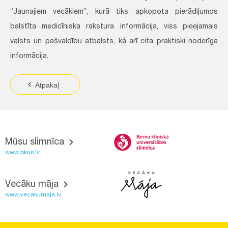
“Jaunajiem vecākiem”, kurā tiks apkopota pierādījumos
balstīta medicīniska rakstura informācija, viss pieejamais
valsts un pašvaldību atbalsts, kā arī cita praktiski noderīga
informācija.
Atpakaļ
Mūsu slimnīca
www.bkus.lv
Vecāku māja
www.vecakumaja.lv