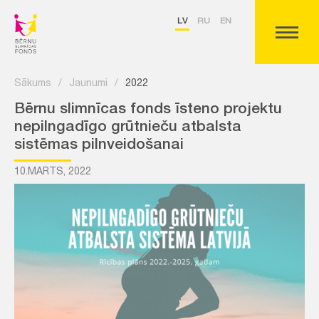
LV
RU
EN
Sākums
/
Jaunumi
/
2022
Bērnu slimnīcas fonds īsteno projektu
nepilngadīgo grūtnieču atbalsta
sistēmas pilnveidošanai
10.MARTS, 2022