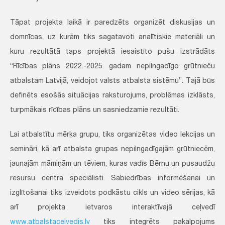
Tāpat projekta laikā ir paredzēts organizēt diskusijas un
domnīcas, uz kurām tiks sagatavoti analītiskie materiāli un
kuru rezultātā taps projektā iesaistīto pušu izstrādāts
“Rīcības plāns 2022.-2025. gadam nepilngadīgo grūtnieču
atbalstam Latvijā, veidojot valsts atbalsta sistēmu”. Tajā būs
definēts esošās situācijas raksturojums, problēmas izklāsts,
turpmākais rīcības plāns un sasniedzamie rezultāti.
Lai atbalstītu mērķa grupu, tiks organizētas video lekcijas un
semināri, kā arī atbalsta grupas nepilngadīgajām grūtniecēm,
jaunajām māmiņām un tēviem, kuras vadīs Bērnu un pusaudžu
resursu centra speciālisti. Sabiedrības informēšanai un
izglītošanai tiks izveidots podkāstu cikls un video sērijas, kā
arī projekta ietvaros interaktīvajā ceļvedī
www.atbalstacelvedis.lv
tiks integrēts pakalpojums