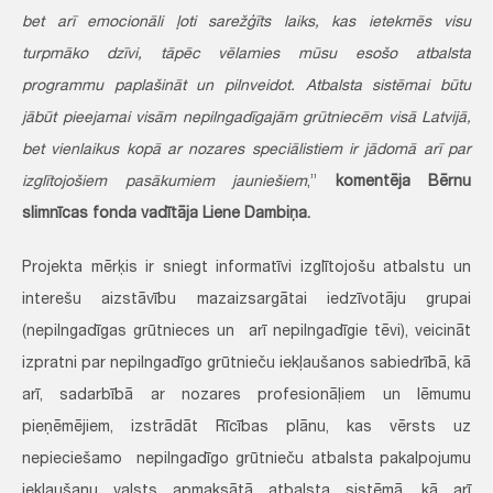
bet arī emocionāli ļoti sarežģīts laiks, kas ietekmēs visu
turpmāko dzīvi, tāpēc vēlamies mūsu esošo atbalsta
programmu paplašināt un pilnveidot. Atbalsta sistēmai būtu
jābūt pieejamai visām nepilngadīgajām grūtniecēm visā Latvijā,
bet vienlaikus kopā ar nozares speciālistiem ir jādomā arī par
izglītojošiem pasākumiem jauniešiem
,”
komentēja Bērnu
slimnīcas fonda vadītāja Liene Dambiņa.
Projekta mērķis ir sniegt informatīvi izglītojošu atbalstu un
interešu aizstāvību mazaizsargātai iedzīvotāju grupai
(nepilngadīgas grūtnieces un arī nepilngadīgie tēvi), veicināt
izpratni par nepilngadīgo grūtnieču iekļaušanos sabiedrībā, kā
arī, sadarbībā ar nozares profesionāļiem un lēmumu
pieņēmējiem, izstrādāt Rīcības plānu, kas vērsts uz
nepieciešamo nepilngadīgo grūtnieču atbalsta pakalpojumu
iekļaušanu valsts apmaksātā atbalsta sistēmā, kā arī