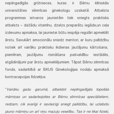
nepilngadīgās grūtnieces, kuras ir Bērnu klīniskās
universitātes slimnīcas ginekologu uzskaitē. Atbalsta
programmas ietvaros jaunietēm tiek sniegts praktisks
atbalsts – dažādu vitamīnu, dzelzs preparātu iegāde,un ceļa
izdevumu apmaksa, lai jaunietei būtu iespēja regulāri apmeklēt
ārstu. Savukārt emocionālu sniedz mentori, ar kuru palīdzību
notiek arī vairāku praktisku ikdienas jautājumu kārtošana,
piemēram, jautājumu risināšana pašvaldību iestādēs,
atgādinājumi par ārstu apmeklējumiem. Tāpat Bērnu slimnīcas
fonds, sadarbībā ar BKUS Ginekoloģijas nodaļu apmaksā
kontracepcijas līdzekļus.
“
Vairāku gadu garumā, atbalstot nepilngadīgās topošās
māmiņas un sadarbojoties ar Bērnu slimnīcas speciālistiem,
redzam, cik svarīgi ir savlaicīgi sniegt palīdzību, lai uzlabotu
jauno māmiņu un arī viņu mazuļu veselību. Tas ir ne tikai fiziski,