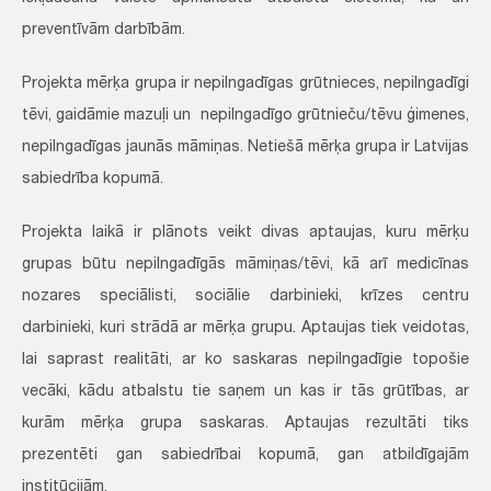
preventīvām darbībām.
Projekta mērķa grupa ir nepilngadīgas grūtnieces, nepilngadīgi
tēvi, gaidāmie mazuļi un nepilngadīgo grūtnieču/tēvu ģimenes,
nepilngadīgas jaunās māmiņas. Netiešā mērķa grupa ir Latvijas
sabiedrība kopumā.
Projekta laikā ir plānots veikt divas aptaujas, kuru mērķu
grupas būtu nepilngadīgās māmiņas/tēvi, kā arī medicīnas
nozares speciālisti, sociālie darbinieki, krīzes centru
darbinieki, kuri strādā ar mērķa grupu. Aptaujas tiek veidotas,
lai saprast realitāti, ar ko saskaras nepilngadīgie topošie
vecāki, kādu atbalstu tie saņem un kas ir tās grūtības, ar
kurām mērķa grupa saskaras. Aptaujas rezultāti tiks
prezentēti gan sabiedrībai kopumā, gan atbildīgajām
institūcijām.