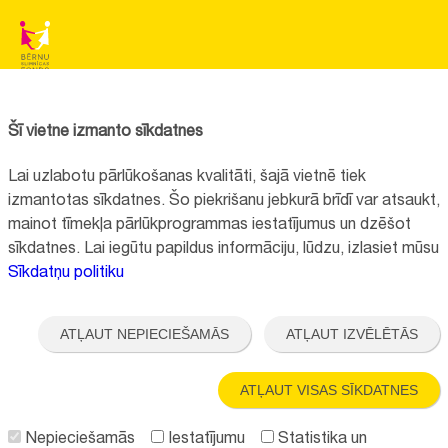
BĒRNU SLIMNĪCAS FONDS
Reģistrācijas nr.:
40008057120
Šī vietne izmanto sīkdatnes
Adrese:
Vienības gatve 45, Rīga, LV1004
Lai uzlabotu pārlūkošanas kvalitāti, šajā vietnē tiek
+371 67064475
izmantotas sīkdatnes. Šo piekrišanu jebkurā brīdī var atsaukt,
mainot tīmekļa pārlūkprogrammas iestatījumus un dzēšot
sīkdatnes. Lai iegūtu papildus informāciju, lūdzu, izlasiet mūsu
Visi kontakti
Sīkdatņu politiku
Vietnes funkcionalitāte uzlabota EEZ un Norvēģijas grantu programmas
"Aktīvo iedzīvotāju fonds" finansētā projekta "
Bērnu slimnīcas fonda
ATĻAUT NEPIECIEŠAMĀS
ATĻAUT IZVĒLĒTĀS
ilgtspējīgas attīstības veicināšana
" ietvaros.
ATĻAUT VISAS SĪKDATNES
Nepieciešamās
Iestatījumu
Statistika un