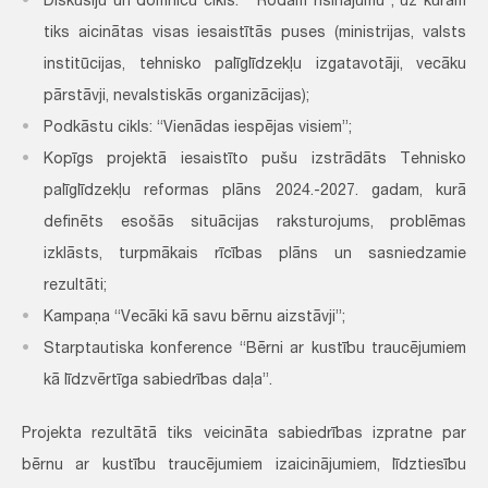
Diskusiju un domnīcu cikls: “Rodam risinājumu”, uz kurām
tiks aicinātas visas iesaistītās puses (ministrijas, valsts
institūcijas, tehnisko palīglīdzekļu izgatavotāji, vecāku
pārstāvji, nevalstiskās organizācijas);
Podkāstu cikls: “Vienādas iespējas visiem”;
Kopīgs projektā iesaistīto pušu izstrādāts Tehnisko
palīglīdzekļu reformas plāns 2024.-2027. gadam, kurā
definēts esošās situācijas raksturojums, problēmas
izklāsts, turpmākais rīcības plāns un sasniedzamie
rezultāti;
Kampaņa “Vecāki kā savu bērnu aizstāvji”;
Starptautiska konference “Bērni ar kustību traucējumiem
kā līdzvērtīga sabiedrības daļa”.
Projekta rezultātā tiks veicināta sabiedrības izpratne par
bērnu ar kustību traucējumiem izaicinājumiem, līdztiesību