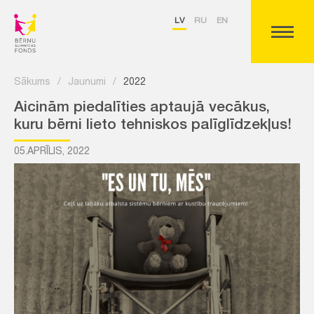
LV
RU
EN
Sākums
/
Jaunumi
/
2022
Aicinām piedalīties aptaujā vecākus,
kuru bērni lieto tehniskos palīglīdzekļus!
05.APRĪLIS, 2022