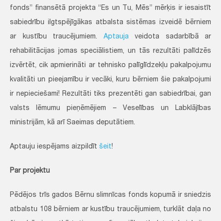
fonds” finansētā projekta “Es un Tu, Mēs” mērķis ir iesaistīt
sabiedrību ilgtspējīgākas atbalsta sistēmas izveidē bērniem
ar kustību traucējumiem.
Aptauja
veidota sadarbībā ar
rehabilitācijas jomas speciālistiem, un tās rezultāti palīdzēs
izvērtēt, cik apmierināti ar tehnisko palīglīdzekļu pakalpojumu
kvalitāti un pieejamību ir vecāki, kuru bērniem šie pakalpojumi
ir nepieciešami! Rezultāti tiks prezentēti gan sabiedrībai, gan
valsts lēmumu pieņēmējiem – Veselības un Labklājības
ministrijām, kā arī Saeimas deputātiem.
Aptauju iespējams aizpildīt
šeit
!
Par projektu
Pēdējos trīs gados Bērnu slimnīcas fonds kopumā ir sniedzis
atbalstu 108 bērniem ar kustību traucējumiem, turklāt daļa no