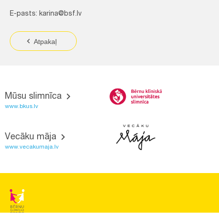
E-pasts: karina@bsf.lv
Atpakaļ
Mūsu slimnīca
www.bkus.lv
Vecāku māja
www.vecakumaja.lv