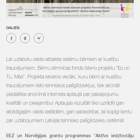
DALIES:
Lai uzlabotu valsts atbalsta sistēmu bērniem ar kustību
traucējumiem, Bērnu slimnīcas fonds īsteno projektu “Es un
Tu, Mēs”. Projekta ietvaros vecāki, kuru bērni ar kustību
traucējumiem lieto tehniskos palīglīdzekļus, tiek aicināti
piedalīties anonīmā interneta aptaujā par pakalpojumu
kvalitāti un pieejamību! Aptaujas rezultāti tiks uzrādīti gan
atbildīgajām valsts iestādēm, gan sabiedrībai, lai kopīgi lemtu
par uzlabojumiem Latvijas tehnisko palīglīdzekļu sistēmā!
EEZ un Norvēģijas grantu programmas “Aktīvo iedzīvotāju