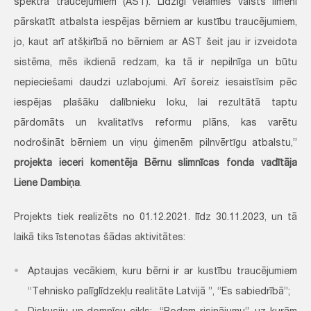
spektra traucējumiem (AST). Līdzīgi vēlamies valsts līmenī
pārskatīt atbalsta iespējas bērniem ar kustību traucējumiem,
jo, kaut arī atšķirībā no bērniem ar AST šeit jau ir izveidota
sistēma, mēs ikdienā redzam, ka tā ir nepilnīga un būtu
nepieciešami daudzi uzlabojumi. Arī šoreiz iesaistīsim pēc
iespējas plašāku dalībnieku loku, lai rezultātā taptu
pārdomāts un kvalitatīvs reformu plāns, kas varētu
nodrošināt bērniem un viņu ģimenēm pilnvērtīgu atbalstu,”
projekta ieceri komentēja
Bērnu slimnīcas fonda vadītāja
Liene Dambiņa
.
Projekts tiek realizēts no 01.12.2021. līdz 30.11.2023, un tā
laikā tiks īstenotas šādas aktivitātes:
Aptaujas vecākiem, kuru bērni ir ar kustību traucējumiem
“Tehnisko palīglīdzekļu realitāte Latvijā ”, “Es sabiedrībā”;