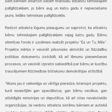
šiem bērniem atkārtoti saņem finansiālu atbalstu tehniskajiem
palīglīdzekļiem, jo bērni aug un katru gadu ir nepieciešams
jauns, lielāks tehniskais palīglīdzeklis.
Redzot atbalsta lūgumu pieaugumu un saprotot, ka atbalstu
bērnu tehniskajiem palīglīdzekļiem vajag katru gadu, Bērnu
slimnīcas fonds ir uzņēmies realizēt projektu “Es un Tu, Mēs”.
Projekta mērķis ir veicināt pilsonisko aktivitāti un līdzdalību
politikas dokumentu izstrādē, kā arī lēmumu pieņemšanas
procesos, un veicināt izpratni sabiedrībā par bērnu ar kustību
traucējumiem līdztiesības būtiskumu demokrātijas attīstībā.
“Mums jau ir veiksmīga un vērtīga pieredze, īstenojot projektu,
kurā iesaistījām gan speciālistus, gan bērnu vecākus, gan
atbildīgās ministrijas un deputātus, kā arī citas nevalstiskās
organizācijas, lai veidotu atbalsta sistēmu bērniem ar autiskā