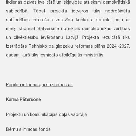
ikdienas dzīves kvalitātē un iekļaujošu attieksmi demokrātiskā
sabiedrībā. Tāpat projekta ietvaros tiks nodrošināta
sabiedrības interešu aizstāvība konkrētā sociālā jomā ar
mērķi stiprināt Satversmē noteiktās demokrātiskās vērtības
un cilvēktiesību ievērošanu Latvijā. Projekta rezultātā tiks
izstrādāts Tehnisko palīglīdzekļu reformas plāns 2024.-2027.
gadam, kurš tiks iesniegts atbildīgajās ministrijās.
Papildu informācijai sazināties ar:
Karīna Pētersone
Projektu un komunikācijas daļas vadītāja
Bērnu slimnīcas fonds