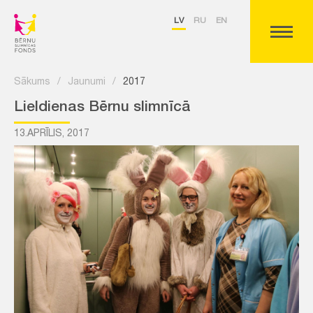
LV
RU
EN
Sākums
/
Jaunumi
/
2017
Lieldienas Bērnu slimnīcā
13.APRĪLIS, 2017