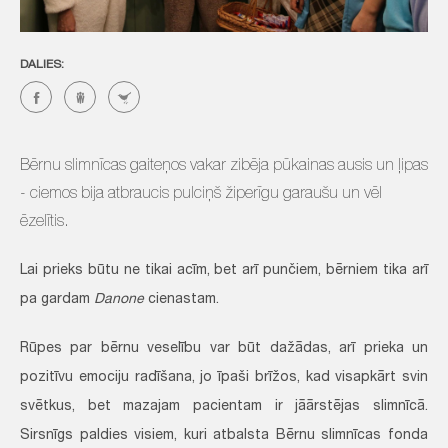
DALIES:
Bērnu slimnīcas gaiteņos vakar zibēja pūkainas ausis un ļipas
- ciemos bija atbraucis pulciņš žiperīgu garaušu un vēl
ēzelītis.
Lai prieks būtu ne tikai acīm, bet arī punčiem, bērniem tika arī
pa gardam
Danone
cienastam.
Rūpes par bērnu veselību var būt dažādas, arī prieka un
pozitīvu emociju radīšana, jo īpaši brīžos, kad visapkārt svin
svētkus, bet mazajam pacientam ir jāārstējas slimnīcā.
Sirsnīgs paldies visiem, kuri atbalsta Bērnu slimnīcas fonda