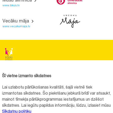
Mūsu slimnīca
www.bkus.lv
Vecāku māja
www.vecakumaja.lv
BĒRNU SLIMNĪCAS FONDS
Reģistrācijas nr.:
40008057120
Šī vietne izmanto sīkdatnes
Adrese:
Vienības gatve 45, Rīga, LV1004
Lai uzlabotu pārlūkošanas kvalitāti, šajā vietnē tiek
+371 67064475
izmantotas sīkdatnes. Šo piekrišanu jebkurā brīdī var atsaukt,
mainot tīmekļa pārlūkprogrammas iestatījumus un dzēšot
sīkdatnes. Lai iegūtu papildus informāciju, lūdzu, izlasiet mūsu
Visi kontakti
Sīkdatņu politiku